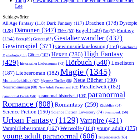
Tanja
zu
Gewinnspiel: Legend of the White Snake von Sher
Lee
Schlagwörter
Drachen
(178)
All Age Fantasy
(118)
Dystopie
Dark Fantasy
(117)
Dämonen
(347)
Engel
(149)
Fantasy
(128)
Elfen
(83)
Fae
(69)
Gestaltenwandler
(432)
(154)
Feen
(89)
Geister
(85)
Gewinnspiel
(371)
Gewinnspielauslosung
(150)
Griechische
High Fantasy
Hexen
(286)
Götter
(102)
Mythologie
(55)
Hörbuch
(540)
(429)
Leselisten
historischer Liebesroman
(73)
Magie
(1345)
(187)
Liebesroman
(182)
Neue Bücher
(190)
Monatsrückblick
(87)
Mysterie Thriller
(58)
Parallelwelt
(182)
Neuerscheinungen
(68)
New Adult Paranormal
(62)
paranormal
paranormal historisch
(103)
paranormal Erotik
(58)
Romance
(808)
Romantasy
(259)
Rückblick
(54)
Science Fiction
(150)
Science Fiction Lovestory
(74)
Steampunk
(56)
Urban Fantasy
(1129)
Vampire
(421)
young adult
(175)
Vampirliebesroman
(167)
Werwölfe
(164)
young adult paranormal
(606)
zeitgenössisch
(63)