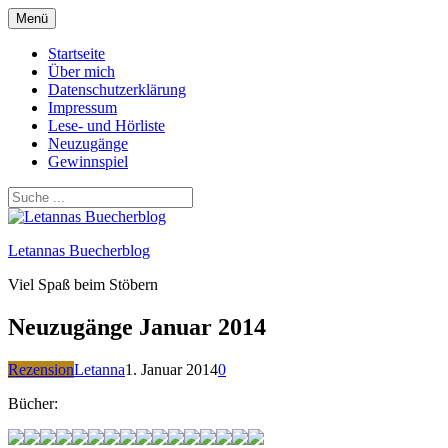
Zum
Menü
Inhalt
springen
Startseite
Über mich
Datenschutzerklärung
Impressum
Lese- und Hörliste
Neuzugänge
Gewinnspiel
Letannas Buecherblog
Viel Spaß beim Stöbern
Neuzugänge Januar 2014
Rezension
Letanna
1. Januar 2014
0
Bücher: