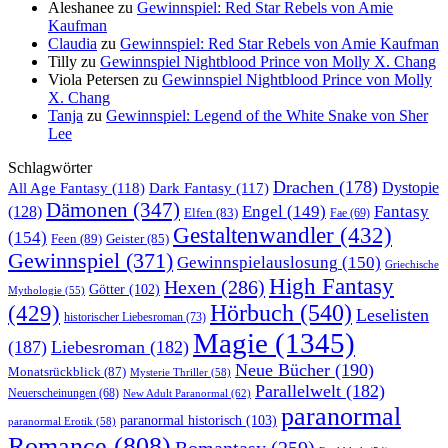
Aleshanee
zu
Gewinnspiel: Red Star Rebels von Amie
Kaufman
Claudia
zu
Gewinnspiel: Red Star Rebels von Amie Kaufman
Tilly
zu
Gewinnspiel Nightblood Prince von Molly X. Chang
Viola Petersen
zu
Gewinnspiel Nightblood Prince von Molly
X. Chang
Tanja
zu
Gewinnspiel: Legend of the White Snake von Sher
Lee
Schlagwörter
Drachen
(178)
All Age Fantasy
(118)
Dystopie
Dark Fantasy
(117)
Dämonen
(347)
Engel
(149)
Fantasy
(128)
Elfen
(83)
Fae
(69)
Gestaltenwandler
(432)
(154)
Feen
(89)
Geister
(85)
Gewinnspiel
(371)
Gewinnspielauslosung
(150)
Griechische
High Fantasy
Hexen
(286)
Götter
(102)
Mythologie
(55)
Hörbuch
(540)
(429)
Leselisten
historischer Liebesroman
(73)
Magie
(1345)
(187)
Liebesroman
(182)
Neue Bücher
(190)
Monatsrückblick
(87)
Mysterie Thriller
(58)
Parallelwelt
(182)
Neuerscheinungen
(68)
New Adult Paranormal
(62)
paranormal
paranormal historisch
(103)
paranormal Erotik
(58)
Romance
(808)
Romantasy
(259)