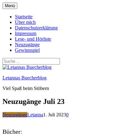
Zum
Menü
Inhalt
springen
Startseite
Über mich
Datenschutzerklärung
Impressum
Lese- und Hörliste
Neuzugänge
Gewinnspiel
Letannas Buecherblog
Viel Spaß beim Stöbern
Neuzugänge Juli 23
Neuzugänge
Letanna
1. Juli 2023
0
Bücher: