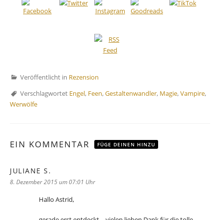
Veröffentlicht in
Rezension
Verschlagwortet
Engel
,
Feen
,
Gestaltenwandler
,
Magie
,
Vampire
,
Werwölfe
EIN KOMMENTAR
FÜGE DEINEN HINZU
JULIANE S.
sagt:
8. Dezember 2015 um 07:01 Uhr
Hallo Astrid,
gerade erst entdeckt – vielen lieben Dank für die tolle