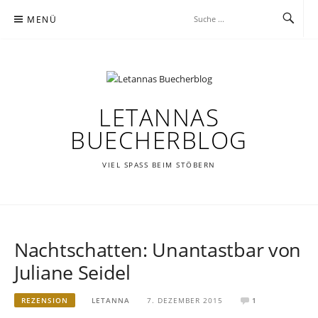
Zum
MENÜ
Inhalt
springen
LETANNAS
BUECHERBLOG
VIEL SPASS BEIM STÖBERN
Nachtschatten: Unantastbar von
Juliane Seidel
REZENSION
LETANNA
7. DEZEMBER 2015
1