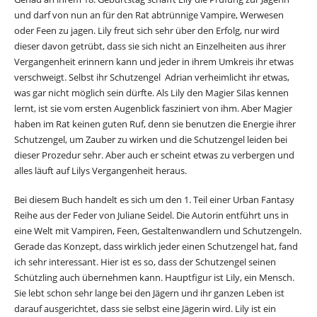
und darf von nun an für den Rat abtrünnige Vampire, Werwesen
oder Feen zu jagen. Lily freut sich sehr über den Erfolg, nur wird
dieser davon getrübt, dass sie sich nicht an Einzelheiten aus ihrer
Vergangenheit erinnern kann und jeder in ihrem Umkreis ihr etwas
verschweigt. Selbst ihr Schutzengel Adrian verheimlicht ihr etwas,
was gar nicht möglich sein dürfte. Als Lily den Magier Silas kennen
lernt, ist sie vom ersten Augenblick fasziniert von ihm. Aber Magier
haben im Rat keinen guten Ruf, denn sie benutzen die Energie ihrer
Schutzengel, um Zauber zu wirken und die Schutzengel leiden bei
dieser Prozedur sehr. Aber auch er scheint etwas zu verbergen und
alles läuft auf Lilys Vergangenheit heraus.
Bei diesem Buch handelt es sich um den 1. Teil einer Urban Fantasy
Reihe aus der Feder von Juliane Seidel. Die Autorin entführt uns in
eine Welt mit Vampiren, Feen, Gestaltenwandlern und Schutzengeln.
Gerade das Konzept, dass wirklich jeder einen Schutzengel hat, fand
ich sehr interessant. Hier ist es so, dass der Schutzengel seinen
Schützling auch übernehmen kann. Hauptfigur ist Lily, ein Mensch.
Sie lebt schon sehr lange bei den Jägern und ihr ganzen Leben ist
darauf ausgerichtet, dass sie selbst eine Jägerin wird. Lily ist ein