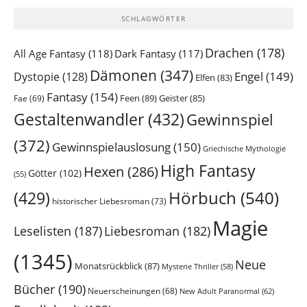
SCHLAGWÖRTER
Drachen
(178)
All Age Fantasy
(118)
Dark Fantasy
(117)
Dämonen
(347)
Engel
(149)
Dystopie
(128)
Elfen
(83)
Fantasy
(154)
Feen
(89)
Geister
(85)
Fae
(69)
Gestaltenwandler
(432)
Gewinnspiel
(372)
Gewinnspielauslosung
(150)
Griechische Mythologie
High Fantasy
Hexen
(286)
Götter
(102)
(55)
Hörbuch
(540)
(429)
historischer Liebesroman
(73)
Magie
Leselisten
(187)
Liebesroman
(182)
(1345)
Neue
Monatsrückblick
(87)
Mysterie Thriller
(58)
Bücher
(190)
Neuerscheinungen
(68)
New Adult Paranormal
(62)