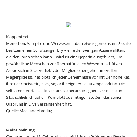
Klappentext:
Menschen, Vampire und Werwesen haben etwas gemeinsam: Sie alle
besitzen einen Schutzengel. Lily – eine der wenigen Auserwählten,
die den ihren sehen kann – wird zu einer Jägerin ausgebildet, um
gewöhnliche Menschen vor übernatürlichen Wesen zu schützen.
Als sie sich in Silas verliebt, der Mitglied einer geheimnisvollen
Magiergilde ist, hat plötzlich jeder Geheimnisse vor ihr: Der hohe Rat,
ihre Lehrmeisterin, Silas, sogar ihr eigener Schutzengel Adrian. Die
seltsamen Vorfälle, die sich um sie herum ereignen, lassen sie und
Silas schließlich auf ein Komplott aus Intrigen stoßen, das seinen
Ursprung in Lilys Vergangenheit hat.
Quelle: Machandel Verlag
Meine Meinung:
Genau an ihrem 18. Geburtstag schafft Lily die Prüfung zur Jägerin