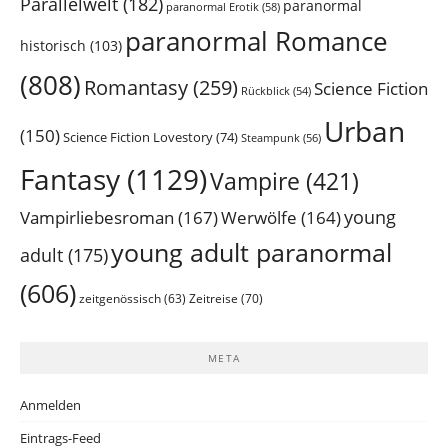
Parallelwelt
(182)
paranormal
paranormal Erotik
(58)
paranormal Romance
historisch
(103)
(808)
Romantasy
(259)
Science Fiction
Rückblick
(54)
Urban
(150)
Science Fiction Lovestory
(74)
Steampunk
(56)
Fantasy
(1129)
Vampire
(421)
young
Vampirliebesroman
(167)
Werwölfe
(164)
young adult paranormal
adult
(175)
(606)
Zeitreise
(70)
zeitgenössisch
(63)
META
Anmelden
Eintrags-Feed