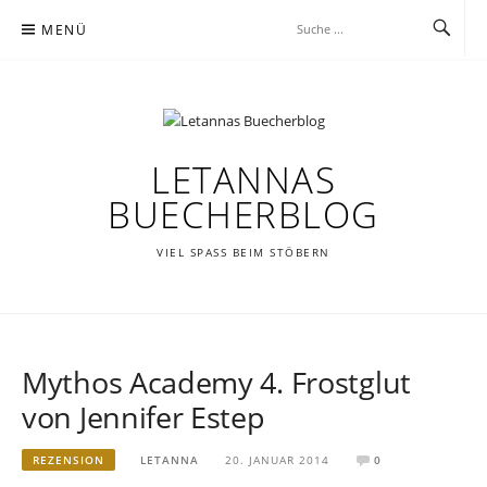
Zum
MENÜ
Inhalt
springen
LETANNAS
BUECHERBLOG
VIEL SPASS BEIM STÖBERN
Mythos Academy 4. Frostglut
von Jennifer Estep
REZENSION
LETANNA
20. JANUAR 2014
0