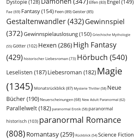
Dämonen
(347)
Engel
(149)
Dystopie
(128)
Elfen
(83)
Fantasy
(154)
Feen
(89)
Geister
(85)
Fae
(69)
Gestaltenwandler
(432)
Gewinnspiel
(372)
Gewinnspielauslosung
(150)
Griechische Mythologie
High Fantasy
Hexen
(286)
Götter
(102)
(55)
Hörbuch
(540)
(429)
historischer Liebesroman
(73)
Magie
Leselisten
(187)
Liebesroman
(182)
(1345)
Neue
Monatsrückblick
(87)
Mysterie Thriller
(58)
Bücher
(190)
Neuerscheinungen
(68)
New Adult Paranormal
(62)
Parallelwelt
(182)
paranormal
paranormal Erotik
(58)
paranormal Romance
historisch
(103)
(808)
Romantasy
(259)
Science Fiction
Rückblick
(54)