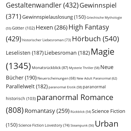
Gestaltenwandler
(432)
Gewinnspiel
(371)
Gewinnspielauslosung
(150)
Griechische Mythologie
High Fantasy
Hexen
(286)
Götter
(102)
(55)
Hörbuch
(540)
(429)
historischer Liebesroman
(73)
Magie
Leselisten
(187)
Liebesroman
(182)
(1345)
Neue
Monatsrückblick
(87)
Mysterie Thriller
(58)
Bücher
(190)
Neuerscheinungen
(68)
New Adult Paranormal
(62)
Parallelwelt
(182)
paranormal
paranormal Erotik
(58)
paranormal Romance
historisch
(103)
(808)
Romantasy
(259)
Science Fiction
Rückblick
(54)
Urban
(150)
Science Fiction Lovestory
(74)
Steampunk
(56)