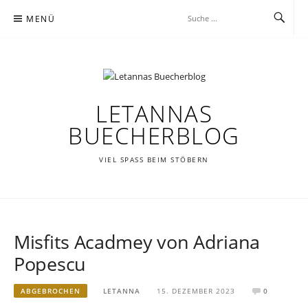
Zum
MENÜ
Inhalt
springen
LETANNAS
BUECHERBLOG
VIEL SPASS BEIM STÖBERN
Misfits Acadmey von Adriana
Popescu
ABGEBROCHEN
LETANNA
15. DEZEMBER 2023
0