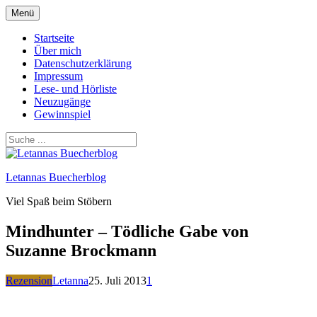
Zum
Menü
Inhalt
springen
Startseite
Über mich
Datenschutzerklärung
Impressum
Lese- und Hörliste
Neuzugänge
Gewinnspiel
Letannas Buecherblog
Viel Spaß beim Stöbern
Mindhunter – Tödliche Gabe von
Suzanne Brockmann
Rezension
Letanna
25. Juli 2013
1