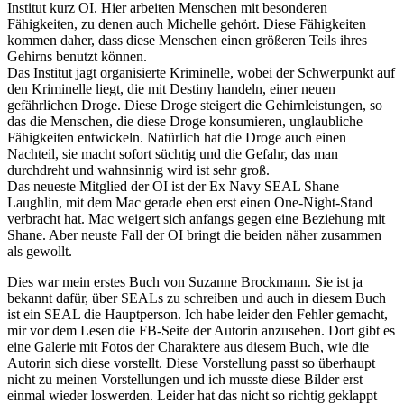
Institut kurz OI. Hier arbeiten Menschen mit besonderen
Fähigkeiten, zu denen auch Michelle gehört. Diese Fähigkeiten
kommen daher, dass diese Menschen einen größeren Teils ihres
Gehirns benutzt können.
Das Institut jagt organisierte Kriminelle, wobei der Schwerpunkt auf
den Kriminelle liegt, die mit Destiny handeln, einer neuen
gefährlichen Droge. Diese Droge steigert die Gehirnleistungen, so
das die Menschen, die diese Droge konsumieren, unglaubliche
Fähigkeiten entwickeln. Natürlich hat die Droge auch einen
Nachteil, sie macht sofort süchtig und die Gefahr, das man
durchdreht und wahnsinnig wird ist sehr groß.
Das neueste Mitglied der OI ist der Ex Navy SEAL Shane
Laughlin, mit dem Mac gerade eben erst einen One-Night-Stand
verbracht hat. Mac weigert sich anfangs gegen eine Beziehung mit
Shane. Aber neuste Fall der OI bringt die beiden näher zusammen
als gewollt.
Dies war mein erstes Buch von Suzanne Brockmann. Sie ist ja
bekannt dafür, über SEALs zu schreiben und auch in diesem Buch
ist ein SEAL die Hauptperson. Ich habe leider den Fehler gemacht,
mir vor dem Lesen die FB-Seite der Autorin anzusehen. Dort gibt es
eine Galerie mit Fotos der Charaktere aus diesem Buch, wie die
Autorin sich diese vorstellt. Diese Vorstellung passt so überhaupt
nicht zu meinen Vorstellungen und ich musste diese Bilder erst
einmal wieder loswerden. Leider hat das nicht so richtig geklappt