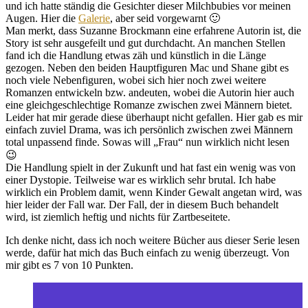
und ich hatte ständig die Gesichter dieser Milchbubies vor meinen
Augen. Hier die
Galerie
, aber seid vorgewarnt 🙂
Man merkt, dass Suzanne Brockmann eine erfahrene Autorin ist, die
Story ist sehr ausgefeilt und gut durchdacht. An manchen Stellen
fand ich die Handlung etwas zäh und künstlich in die Länge
gezogen. Neben den beiden Hauptfiguren Mac und Shane gibt es
noch viele Nebenfiguren, wobei sich hier noch zwei weitere
Romanzen entwickeln bzw. andeuten, wobei die Autorin hier auch
eine gleichgeschlechtige Romanze zwischen zwei Männern bietet.
Leider hat mir gerade diese überhaupt nicht gefallen. Hier gab es mir
einfach zuviel Drama, was ich persönlich zwischen zwei Männern
total unpassend finde. Sowas will „Frau“ nun wirklich nicht lesen
😉
Die Handlung spielt in der Zukunft und hat fast ein wenig was von
einer Dystopie. Teilweise war es wirklich sehr brutal. Ich habe
wirklich ein Problem damit, wenn Kinder Gewalt angetan wird, was
hier leider der Fall war. Der Fall, der in diesem Buch behandelt
wird, ist ziemlich heftig und nichts für Zartbeseitete.
Ich denke nicht, dass ich noch weitere Bücher aus dieser Serie lesen
werde, dafür hat mich das Buch einfach zu wenig überzeugt. Von
mir gibt es 7 von 10 Punkten.