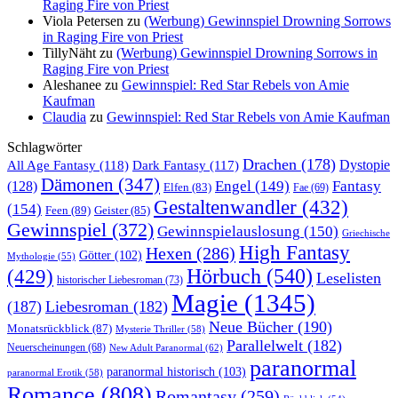
Raging Fire von Priest
Viola Petersen
zu
(Werbung) Gewinnspiel Drowning Sorrows
in Raging Fire von Priest
TillyNäht
zu
(Werbung) Gewinnspiel Drowning Sorrows in
Raging Fire von Priest
Aleshanee
zu
Gewinnspiel: Red Star Rebels von Amie
Kaufman
Claudia
zu
Gewinnspiel: Red Star Rebels von Amie Kaufman
Schlagwörter
Drachen
(178)
All Age Fantasy
(118)
Dystopie
Dark Fantasy
(117)
Dämonen
(347)
Engel
(149)
Fantasy
(128)
Elfen
(83)
Fae
(69)
Gestaltenwandler
(432)
(154)
Feen
(89)
Geister
(85)
Gewinnspiel
(372)
Gewinnspielauslosung
(150)
Griechische
High Fantasy
Hexen
(286)
Götter
(102)
Mythologie
(55)
Hörbuch
(540)
(429)
Leselisten
historischer Liebesroman
(73)
Magie
(1345)
(187)
Liebesroman
(182)
Neue Bücher
(190)
Monatsrückblick
(87)
Mysterie Thriller
(58)
Parallelwelt
(182)
Neuerscheinungen
(68)
New Adult Paranormal
(62)
paranormal
paranormal historisch
(103)
paranormal Erotik
(58)
Romance
(808)
Romantasy
(259)