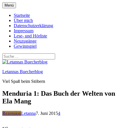
Zum
Menü
Inhalt
springen
Startseite
Über mich
Datenschutzerklärung
Impressum
Lese- und Hörliste
Neuzugänge
Gewinnspiel
Letannas Buecherblog
Viel Spaß beim Stöbern
Menduria 1: Das Buch der Welten von
Ela Mang
Rezension
Letanna
7. Juni 2015
4