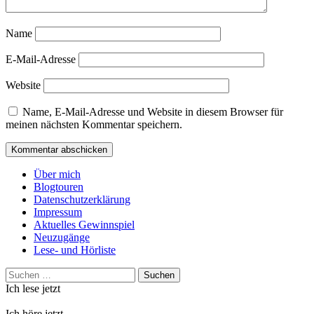
Name
E-Mail-Adresse
Website
Name, E-Mail-Adresse und Website in diesem Browser für
meinen nächsten Kommentar speichern.
Über mich
Blogtouren
Datenschutzerklärung
Impressum
Aktuelles Gewinnspiel
Neuzugänge
Lese- und Hörliste
Suchen
nach:
Ich lese jetzt
Ich höre jetzt