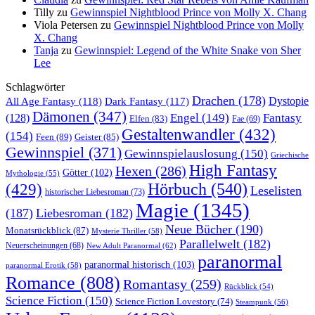
Tilly
zu
Gewinnspiel Nightblood Prince von Molly X. Chang
Viola Petersen
zu
Gewinnspiel Nightblood Prince von Molly
X. Chang
Tanja
zu
Gewinnspiel: Legend of the White Snake von Sher
Lee
Schlagwörter
Drachen
(178)
All Age Fantasy
(118)
Dystopie
Dark Fantasy
(117)
Dämonen
(347)
Engel
(149)
Fantasy
(128)
Elfen
(83)
Fae
(69)
Gestaltenwandler
(432)
(154)
Feen
(89)
Geister
(85)
Gewinnspiel
(371)
Gewinnspielauslosung
(150)
Griechische
High Fantasy
Hexen
(286)
Götter
(102)
Mythologie
(55)
Hörbuch
(540)
(429)
Leselisten
historischer Liebesroman
(73)
Magie
(1345)
(187)
Liebesroman
(182)
Neue Bücher
(190)
Monatsrückblick
(87)
Mysterie Thriller
(58)
Parallelwelt
(182)
Neuerscheinungen
(68)
New Adult Paranormal
(62)
paranormal
paranormal historisch
(103)
paranormal Erotik
(58)
Romance
(808)
Romantasy
(259)
Rückblick
(54)
Science Fiction
(150)
Science Fiction Lovestory
(74)
Steampunk
(56)