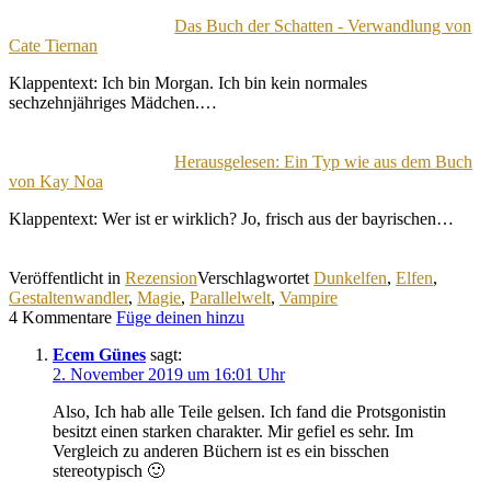
Das Buch der Schatten - Verwandlung von
Cate Tiernan
Klappentext: Ich bin Morgan. Ich bin kein normales
sechzehnjähriges Mädchen.…
Herausgelesen: Ein Typ wie aus dem Buch
von Kay Noa
Klappentext: Wer ist er wirklich? Jo, frisch aus der bayrischen…
Veröffentlicht in
Rezension
Verschlagwortet
Dunkelfen
,
Elfen
,
Gestaltenwandler
,
Magie
,
Parallelwelt
,
Vampire
4 Kommentare
Füge deinen hinzu
Ecem Günes
sagt:
2. November 2019 um 16:01 Uhr
Also, Ich hab alle Teile gelsen. Ich fand die Protsgonistin
besitzt einen starken charakter. Mir gefiel es sehr. Im
Vergleich zu anderen Büchern ist es ein bisschen
stereotypisch 🙂