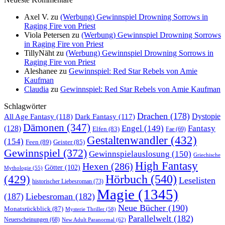
Axel V.
zu
(Werbung) Gewinnspiel Drowning Sorrows in
Raging Fire von Priest
Viola Petersen
zu
(Werbung) Gewinnspiel Drowning Sorrows
in Raging Fire von Priest
TillyNäht
zu
(Werbung) Gewinnspiel Drowning Sorrows in
Raging Fire von Priest
Aleshanee
zu
Gewinnspiel: Red Star Rebels von Amie
Kaufman
Claudia
zu
Gewinnspiel: Red Star Rebels von Amie Kaufman
Schlagwörter
Drachen
(178)
All Age Fantasy
(118)
Dystopie
Dark Fantasy
(117)
Dämonen
(347)
Engel
(149)
Fantasy
(128)
Elfen
(83)
Fae
(69)
Gestaltenwandler
(432)
(154)
Feen
(89)
Geister
(85)
Gewinnspiel
(372)
Gewinnspielauslosung
(150)
Griechische
High Fantasy
Hexen
(286)
Götter
(102)
Mythologie
(55)
Hörbuch
(540)
(429)
Leselisten
historischer Liebesroman
(73)
Magie
(1345)
(187)
Liebesroman
(182)
Neue Bücher
(190)
Monatsrückblick
(87)
Mysterie Thriller
(58)
Parallelwelt
(182)
Neuerscheinungen
(68)
New Adult Paranormal
(62)