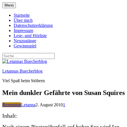
Zum
Menü
Inhalt
springen
Startseite
Über mich
Datenschutzerklärung
Impressum
Lese- und Hörliste
Neuzugänge
Gewinnspiel
Letannas Buecherblog
Viel Spaß beim Stöbern
Mein dunkler Gefährte von Susan Squires
Rezension
Letanna
2. August 2010
1
Inhalt:
Nach einem Piratenüberfall auf hoher See wird Ian