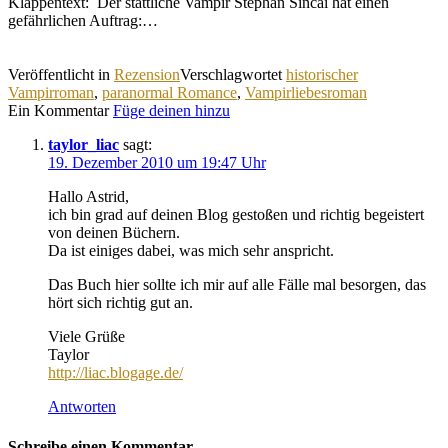
Klappentext: Der stattliche Vampir Stephan Sincai hat einen
gefährlichen Auftrag:…
Veröffentlicht in
Rezension
Verschlagwortet
historischer
Vampirroman
,
paranormal Romance
,
Vampirliebesroman
Ein Kommentar
Füge deinen hinzu
taylor_liac
sagt:
19. Dezember 2010 um 19:47 Uhr
Hallo Astrid,
ich bin grad auf deinen Blog gestoßen und richtig begeistert
von deinen Büchern.
Da ist einiges dabei, was mich sehr anspricht.
Das Buch hier sollte ich mir auf alle Fälle mal besorgen, das
hört sich richtig gut an.
Viele Grüße
Taylor
http://liac.blogage.de/
Antworten
Schreibe einen Kommentar