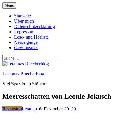
Zum
Menü
Inhalt
springen
Startseite
Über mich
Datenschutzerklärung
Impressum
Lese- und Hörliste
Neuzugänge
Gewinnspiel
Letannas Buecherblog
Viel Spaß beim Stöbern
Meeresschatten von Leonie Jokusch
Rezension
Letanna
16. Dezember 2012
0