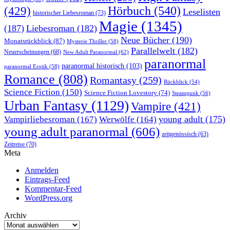
Hörbuch
(540)
(429)
Leselisten
historischer Liebesroman
(73)
Magie
(1345)
(187)
Liebesroman
(182)
Neue Bücher
(190)
Monatsrückblick
(87)
Mysterie Thriller
(58)
Parallelwelt
(182)
Neuerscheinungen
(68)
New Adult Paranormal
(62)
paranormal
paranormal historisch
(103)
paranormal Erotik
(58)
Romance
(808)
Romantasy
(259)
Rückblick
(54)
Science Fiction
(150)
Science Fiction Lovestory
(74)
Steampunk
(56)
Urban Fantasy
(1129)
Vampire
(421)
young adult
(175)
Vampirliebesroman
(167)
Werwölfe
(164)
young adult paranormal
(606)
zeitgenössisch
(63)
Zeitreise
(70)
Meta
Anmelden
Eintrags-Feed
Kommentar-Feed
WordPress.org
Archiv
Archiv