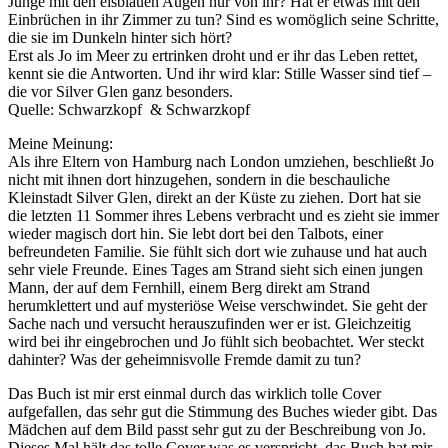
Junge mit den eisblauen Augen nur von ihr? Hat er etwas mit den
Einbrüchen in ihr Zimmer zu tun? Sind es womöglich seine Schritte,
die sie im Dunkeln hinter sich hört?
Erst als Jo im Meer zu ertrinken droht und er ihr das Leben rettet,
kennt sie die Antworten. Und ihr wird klar: Stille Wasser sind tief –
die vor Silver Glen ganz besonders.
Quelle: Schwarzkopf & Schwarzkopf
Meine Meinung:
Als ihre Eltern von Hamburg nach London umziehen, beschließt Jo
nicht mit ihnen dort hinzugehen, sondern in die beschauliche
Kleinstadt Silver Glen, direkt an der Küste zu ziehen. Dort hat sie
die letzten 11 Sommer ihres Lebens verbracht und es zieht sie immer
wieder magisch dort hin. Sie lebt dort bei den Talbots, einer
befreundeten Familie. Sie fühlt sich dort wie zuhause und hat auch
sehr viele Freunde. Eines Tages am Strand sieht sich einen jungen
Mann, der auf dem Fernhill, einem Berg direkt am Strand
herumklettert und auf mysteriöse Weise verschwindet. Sie geht der
Sache nach und versucht herauszufinden wer er ist. Gleichzeitig
wird bei ihr eingebrochen und Jo fühlt sich beobachtet. Wer steckt
dahinter? Was der geheimnisvolle Fremde damit zu tun?
Das Buch ist mir erst einmal durch das wirklich tolle Cover
aufgefallen, das sehr gut die Stimmung des Buches wieder gibt. Das
Mädchen auf dem Bild passt sehr gut zu der Beschreibung von Jo.
Dieses Mal hält das tolle Cover was es verspricht, das Buch hat mir