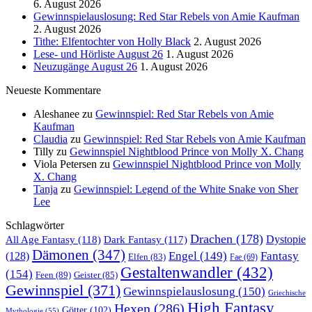
6. August 2026
Gewinnspielauslosung: Red Star Rebels von Amie Kaufman
2. August 2026
Tithe: Elfentochter von Holly Black
2. August 2026
Lese- und Hörliste August 26
1. August 2026
Neuzugänge August 26
1. August 2026
Neueste Kommentare
Aleshanee
zu
Gewinnspiel: Red Star Rebels von Amie
Kaufman
Claudia
zu
Gewinnspiel: Red Star Rebels von Amie Kaufman
Tilly
zu
Gewinnspiel Nightblood Prince von Molly X. Chang
Viola Petersen
zu
Gewinnspiel Nightblood Prince von Molly
X. Chang
Tanja
zu
Gewinnspiel: Legend of the White Snake von Sher
Lee
Schlagwörter
Drachen
(178)
All Age Fantasy
(118)
Dystopie
Dark Fantasy
(117)
Dämonen
(347)
Engel
(149)
Fantasy
(128)
Elfen
(83)
Fae
(69)
Gestaltenwandler
(432)
(154)
Feen
(89)
Geister
(85)
Gewinnspiel
(371)
Gewinnspielauslosung
(150)
Griechische
High Fantasy
Hexen
(286)
Götter
(102)
Mythologie
(55)