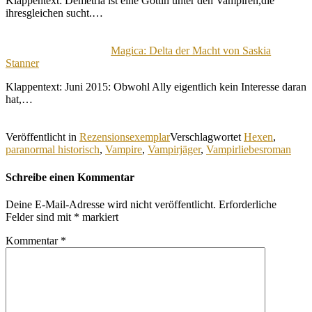
Klappentext: Demetria ist eine Göttin unter den Vampiren,die
ihresgleichen sucht.…
Magica: Delta der Macht von Saskia
Stanner
Klappentext: Juni 2015: Obwohl Ally eigentlich kein Interesse daran
hat,…
Veröffentlicht in
Rezensionsexemplar
Verschlagwortet
Hexen
,
paranormal historisch
,
Vampire
,
Vampirjäger
,
Vampirliebesroman
Schreibe einen Kommentar
Deine E-Mail-Adresse wird nicht veröffentlicht.
Erforderliche
Felder sind mit
*
markiert
Kommentar
*