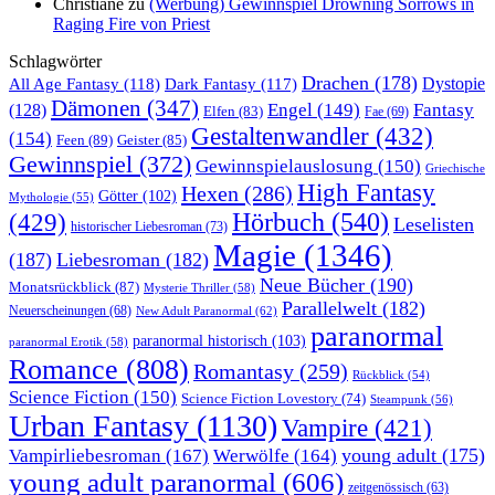
Christiane
zu
(Werbung) Gewinnspiel Drowning Sorrows in
Raging Fire von Priest
Schlagwörter
Drachen
(178)
All Age Fantasy
(118)
Dystopie
Dark Fantasy
(117)
Dämonen
(347)
Engel
(149)
Fantasy
(128)
Elfen
(83)
Fae
(69)
Gestaltenwandler
(432)
(154)
Feen
(89)
Geister
(85)
Gewinnspiel
(372)
Gewinnspielauslosung
(150)
Griechische
High Fantasy
Hexen
(286)
Götter
(102)
Mythologie
(55)
Hörbuch
(540)
(429)
Leselisten
historischer Liebesroman
(73)
Magie
(1346)
(187)
Liebesroman
(182)
Neue Bücher
(190)
Monatsrückblick
(87)
Mysterie Thriller
(58)
Parallelwelt
(182)
Neuerscheinungen
(68)
New Adult Paranormal
(62)
paranormal
paranormal historisch
(103)
paranormal Erotik
(58)
Romance
(808)
Romantasy
(259)
Rückblick
(54)
Science Fiction
(150)
Science Fiction Lovestory
(74)
Steampunk
(56)
Urban Fantasy
(1130)
Vampire
(421)
young adult
(175)
Vampirliebesroman
(167)
Werwölfe
(164)
young adult paranormal
(606)
zeitgenössisch
(63)