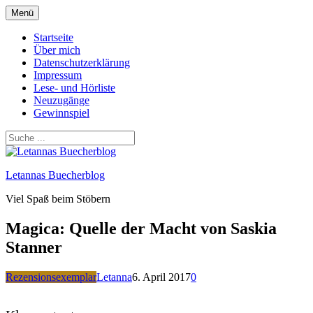
Zum
Menü
Inhalt
springen
Startseite
Über mich
Datenschutzerklärung
Impressum
Lese- und Hörliste
Neuzugänge
Gewinnspiel
Letannas Buecherblog
Viel Spaß beim Stöbern
Magica: Quelle der Macht von Saskia
Stanner
Rezensionsexemplar
Letanna
6. April 2017
0