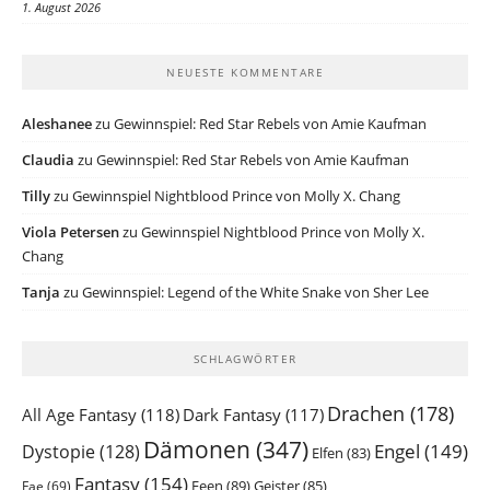
1. August 2026
NEUESTE KOMMENTARE
Aleshanee
zu
Gewinnspiel: Red Star Rebels von Amie Kaufman
Claudia
zu
Gewinnspiel: Red Star Rebels von Amie Kaufman
Tilly
zu
Gewinnspiel Nightblood Prince von Molly X. Chang
Viola Petersen
zu
Gewinnspiel Nightblood Prince von Molly X.
Chang
Tanja
zu
Gewinnspiel: Legend of the White Snake von Sher Lee
SCHLAGWÖRTER
Drachen
(178)
All Age Fantasy
(118)
Dark Fantasy
(117)
Dämonen
(347)
Engel
(149)
Dystopie
(128)
Elfen
(83)
Fantasy
(154)
Feen
(89)
Geister
(85)
Fae
(69)