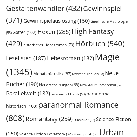
Gestaltenwandler
(432)
Gewinnspiel
(371)
Gewinnspielauslosung
(150)
Griechische Mythologie
High Fantasy
Hexen
(286)
Götter
(102)
(55)
Hörbuch
(540)
(429)
historischer Liebesroman
(73)
Magie
Leselisten
(187)
Liebesroman
(182)
(1345)
Neue
Monatsrückblick
(87)
Mysterie Thriller
(58)
Bücher
(190)
Neuerscheinungen
(68)
New Adult Paranormal
(62)
Parallelwelt
(182)
paranormal
paranormal Erotik
(58)
paranormal Romance
historisch
(103)
(808)
Romantasy
(259)
Science Fiction
Rückblick
(54)
Urban
(150)
Science Fiction Lovestory
(74)
Steampunk
(56)