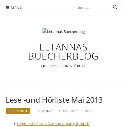
Zum
MENÜ
Inhalt
springen
LETANNAS
BUECHERBLOG
VIEL SPASS BEIM STÖBERN
Lese -und Hörliste Mai 2013
REZENSION
LETANNA
1. MAI 2013
0
Himmelstiefe von Daphne Urban (Hörbuch)