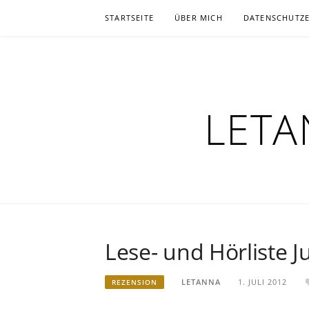
Zum
STARTSEITE
ÜBER MICH
DATENSCHUTZ
Inhalt
springen
LETA
Lese- und Hörliste Ju
LETANNA
1. JULI 2012
REZENSION