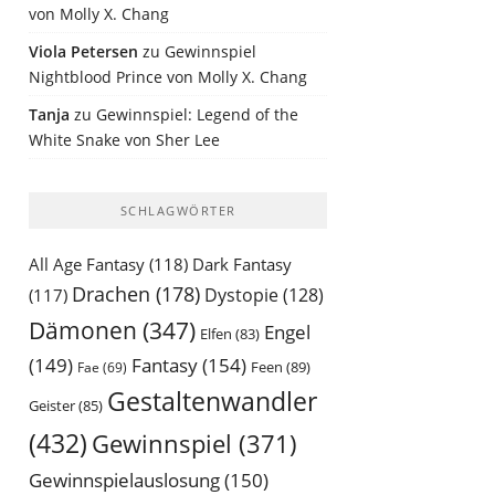
von Molly X. Chang
Viola Petersen
zu
Gewinnspiel
Nightblood Prince von Molly X. Chang
Tanja
zu
Gewinnspiel: Legend of the
White Snake von Sher Lee
SCHLAGWÖRTER
All Age Fantasy
(118)
Dark Fantasy
Drachen
(178)
Dystopie
(128)
(117)
Dämonen
(347)
Engel
Elfen
(83)
(149)
Fantasy
(154)
Feen
(89)
Fae
(69)
Gestaltenwandler
Geister
(85)
(432)
Gewinnspiel
(371)
Gewinnspielauslosung
(150)