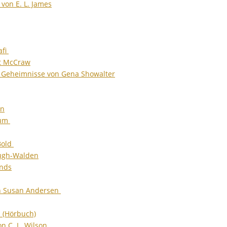
von E. L. James
afi
at McCraw
e Geheimnisse von Gena Showalter
on
lum
Bold
ough-Walden
ands
on Susan Andersen
d (Hörbuch)
n C. L. Wilson