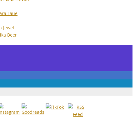
ara Laue
n Jewel
ika Beer