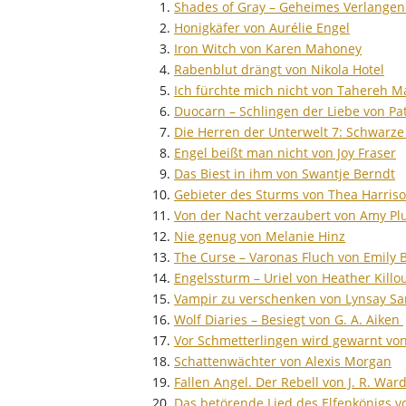
Shades of Gray – Geheimes Verlangen 
Honigkäfer von Aurélie Engel
Iron Witch von Karen Mahoney
Rabenblut drängt von Nikola Hotel
Ich fürchte mich nicht von Tahereh M
Duocarn – Schlingen der Liebe von P
Die Herren der Unterwelt 7: Schwarz
Engel beißt man nicht von Joy Fraser
Das Biest in ihm von Swantje Berndt
Gebieter des Sturms von Thea Harris
Von der Nacht verzaubert von Amy P
Nie genug von Melanie Hinz
The Curse – Varonas Fluch von Emily 
Engelssturm – Uriel von Heather Kill
Vampir zu verschenken von Lynsay S
Wolf Diaries – Besiegt von G. A. Aiken
Vor Schmetterlingen wird gewarnt v
Schattenwächter von Alexis Morgan
Fallen Angel. Der Rebell von J. R. War
Das betörende Lied des Elfenkönigs vo