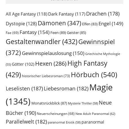
Drachen
(178)
All Age Fantasy
(118)
Dark Fantasy
(117)
Dämonen
(347)
Engel
(149)
Dystopie
(128)
Elfen
(83)
Fantasy
(154)
Feen
(89)
Geister
(85)
Fae
(69)
Gestaltenwandler
(432)
Gewinnspiel
(372)
Gewinnspielauslosung
(150)
Griechische Mythologie
High Fantasy
Hexen
(286)
Götter
(102)
(55)
Hörbuch
(540)
(429)
historischer Liebesroman
(73)
Magie
Leselisten
(187)
Liebesroman
(182)
(1345)
Neue
Monatsrückblick
(87)
Mysterie Thriller
(58)
Bücher
(190)
Neuerscheinungen
(68)
New Adult Paranormal
(62)
Parallelwelt
(182)
paranormal
paranormal Erotik
(58)