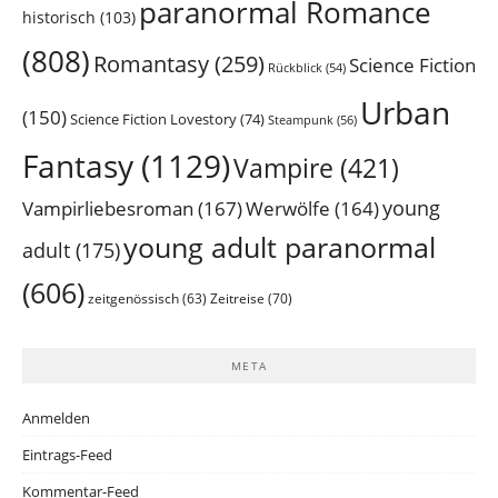
paranormal Romance
historisch
(103)
(808)
Romantasy
(259)
Science Fiction
Rückblick
(54)
Urban
(150)
Science Fiction Lovestory
(74)
Steampunk
(56)
Fantasy
(1129)
Vampire
(421)
young
Vampirliebesroman
(167)
Werwölfe
(164)
young adult paranormal
adult
(175)
(606)
Zeitreise
(70)
zeitgenössisch
(63)
META
Anmelden
Eintrags-Feed
Kommentar-Feed