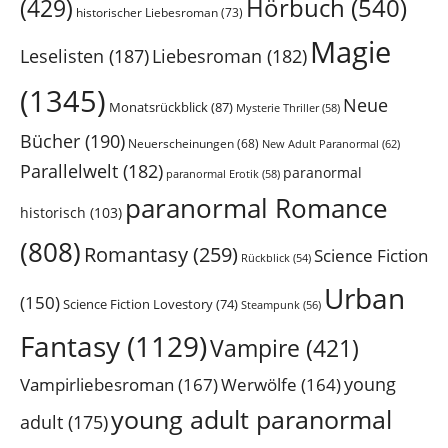
Hörbuch
(540)
(429)
historischer Liebesroman
(73)
Magie
Leselisten
(187)
Liebesroman
(182)
(1345)
Neue
Monatsrückblick
(87)
Mysterie Thriller
(58)
Bücher
(190)
Neuerscheinungen
(68)
New Adult Paranormal
(62)
Parallelwelt
(182)
paranormal
paranormal Erotik
(58)
paranormal Romance
historisch
(103)
(808)
Romantasy
(259)
Science Fiction
Rückblick
(54)
Urban
(150)
Science Fiction Lovestory
(74)
Steampunk
(56)
Fantasy
(1129)
Vampire
(421)
young
Vampirliebesroman
(167)
Werwölfe
(164)
young adult paranormal
adult
(175)