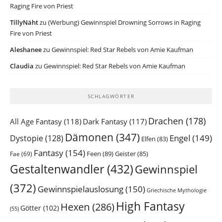
Raging Fire von Priest
TillyNäht
zu
(Werbung) Gewinnspiel Drowning Sorrows in Raging
Fire von Priest
Aleshanee
zu
Gewinnspiel: Red Star Rebels von Amie Kaufman
Claudia
zu
Gewinnspiel: Red Star Rebels von Amie Kaufman
SCHLAGWÖRTER
Drachen
(178)
All Age Fantasy
(118)
Dark Fantasy
(117)
Dämonen
(347)
Engel
(149)
Dystopie
(128)
Elfen
(83)
Fantasy
(154)
Feen
(89)
Geister
(85)
Fae
(69)
Gestaltenwandler
(432)
Gewinnspiel
(372)
Gewinnspielauslosung
(150)
Griechische Mythologie
High Fantasy
Hexen
(286)
Götter
(102)
(55)