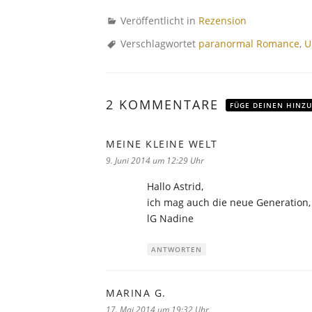
Veröffentlicht in
Rezension
Verschlagwortet
paranormal Romance
,
U
2 KOMMENTARE
FÜGE DEINEN HINZU
MEINE KLEINE WELT
sagt:
9. Juni 2014 um 12:29 Uhr
Hallo Astrid,
ich mag auch die neue Generation,
lG Nadine
ANTWORTEN
MARINA G.
sagt:
17. Mai 2014 um 19:32 Uhr