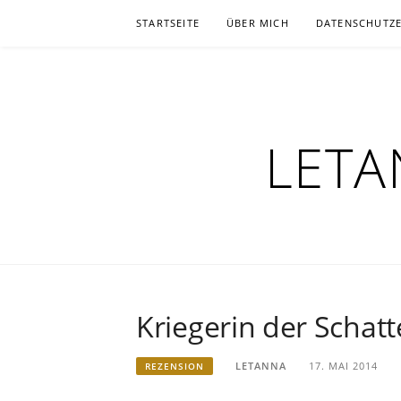
Zum
STARTSEITE
ÜBER MICH
DATENSCHUTZ
Inhalt
springen
LETA
Kriegerin der Schat
LETANNA
17. MAI 2014
REZENSION