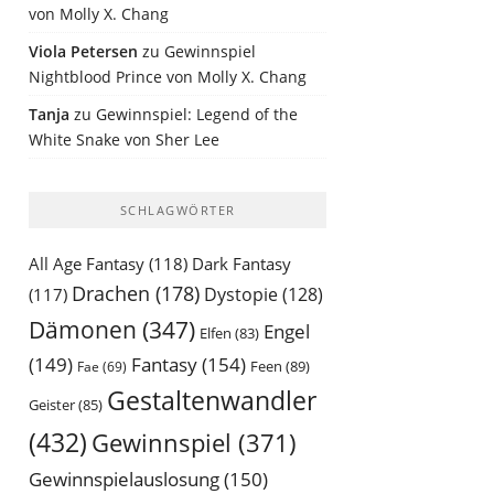
von Molly X. Chang
Viola Petersen
zu
Gewinnspiel
Nightblood Prince von Molly X. Chang
Tanja
zu
Gewinnspiel: Legend of the
White Snake von Sher Lee
SCHLAGWÖRTER
All Age Fantasy
(118)
Dark Fantasy
Drachen
(178)
Dystopie
(128)
(117)
Dämonen
(347)
Engel
Elfen
(83)
(149)
Fantasy
(154)
Feen
(89)
Fae
(69)
Gestaltenwandler
Geister
(85)
(432)
Gewinnspiel
(371)
Gewinnspielauslosung
(150)