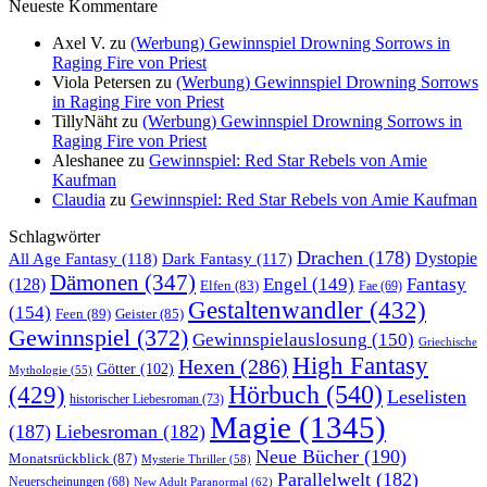
Neueste Kommentare
Axel V.
zu
(Werbung) Gewinnspiel Drowning Sorrows in
Raging Fire von Priest
Viola Petersen
zu
(Werbung) Gewinnspiel Drowning Sorrows
in Raging Fire von Priest
TillyNäht
zu
(Werbung) Gewinnspiel Drowning Sorrows in
Raging Fire von Priest
Aleshanee
zu
Gewinnspiel: Red Star Rebels von Amie
Kaufman
Claudia
zu
Gewinnspiel: Red Star Rebels von Amie Kaufman
Schlagwörter
Drachen
(178)
All Age Fantasy
(118)
Dystopie
Dark Fantasy
(117)
Dämonen
(347)
Engel
(149)
Fantasy
(128)
Elfen
(83)
Fae
(69)
Gestaltenwandler
(432)
(154)
Feen
(89)
Geister
(85)
Gewinnspiel
(372)
Gewinnspielauslosung
(150)
Griechische
High Fantasy
Hexen
(286)
Götter
(102)
Mythologie
(55)
Hörbuch
(540)
(429)
Leselisten
historischer Liebesroman
(73)
Magie
(1345)
(187)
Liebesroman
(182)
Neue Bücher
(190)
Monatsrückblick
(87)
Mysterie Thriller
(58)
Parallelwelt
(182)
Neuerscheinungen
(68)
New Adult Paranormal
(62)