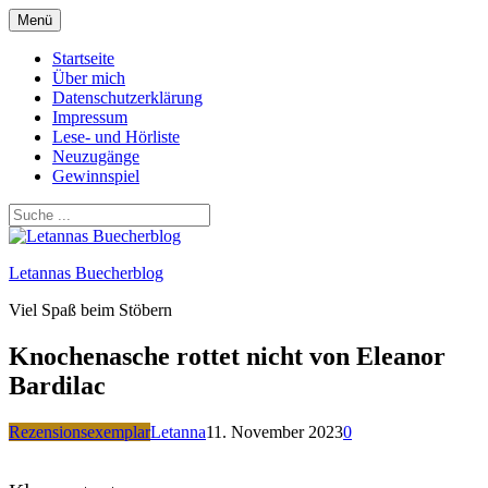
Zum
Menü
Inhalt
springen
Startseite
Über mich
Datenschutzerklärung
Impressum
Lese- und Hörliste
Neuzugänge
Gewinnspiel
Letannas Buecherblog
Viel Spaß beim Stöbern
Knochenasche rottet nicht von Eleanor
Bardilac
Rezensionsexemplar
Letanna
11. November 2023
0