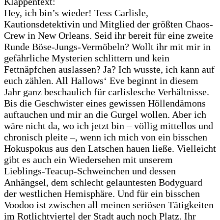
Klappentext:
Hey, ich bin’s wieder! Tess Carlisle,
Kautionsdetektivin und Mitglied der größten Chaos-
Crew in New Orleans. Seid ihr bereit für eine zweite
Runde Böse-Jungs-Vermöbeln? Wollt ihr mit mir in
gefährliche Mysterien schlittern und kein
Fettnäpfchen auslassen? Ja? Ich wusste, ich kann auf
euch zählen. All Hallows‘ Eve beginnt in diesem
Jahr ganz beschaulich für carlislesche Verhältnisse.
Bis die Geschwister eines gewissen Höllendämons
auftauchen und mir an die Gurgel wollen. Aber ich
wäre nicht da, wo ich jetzt bin – völlig mittellos und
chronisch pleite –, wenn ich mich von ein bisschen
Hokuspokus aus den Latschen hauen ließe. Vielleicht
gibt es auch ein Wiedersehen mit unserem
Lieblings-Teacup-Schweinchen und dessen
Anhängsel, dem schlecht gelauntesten Bodyguard
der westlichen Hemisphäre. Und für ein bisschen
Voodoo ist zwischen all meinen seriösen Tätigkeiten
im Rotlichtviertel der Stadt auch noch Platz. Ihr