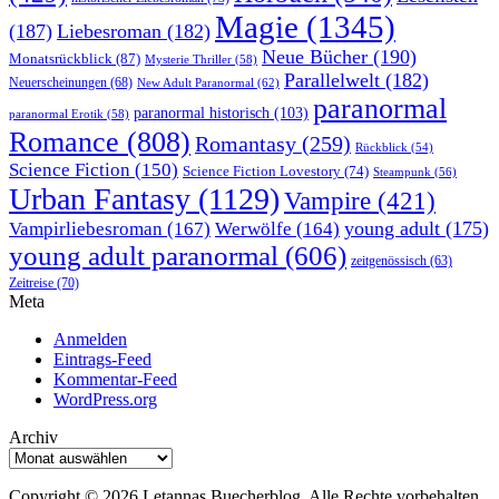
Magie
(1345)
(187)
Liebesroman
(182)
Neue Bücher
(190)
Monatsrückblick
(87)
Mysterie Thriller
(58)
Parallelwelt
(182)
Neuerscheinungen
(68)
New Adult Paranormal
(62)
paranormal
paranormal historisch
(103)
paranormal Erotik
(58)
Romance
(808)
Romantasy
(259)
Rückblick
(54)
Science Fiction
(150)
Science Fiction Lovestory
(74)
Steampunk
(56)
Urban Fantasy
(1129)
Vampire
(421)
young adult
(175)
Vampirliebesroman
(167)
Werwölfe
(164)
young adult paranormal
(606)
zeitgenössisch
(63)
Zeitreise
(70)
Meta
Anmelden
Eintrags-Feed
Kommentar-Feed
WordPress.org
Archiv
Archiv
Copyright © 2026 Letannas Buecherblog. Alle Rechte vorbehalten.