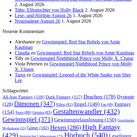
2. August 2026
Tithe: Elfentochter von Holly Black
2. August 2026
Lese- und Hörliste August 26
1. August 2026
Neuzugänge August 26
1. August 2026
Neueste Kommentare
Aleshanee
zu
Gewinnspiel: Red Star Rebels von Amie
Kaufman
Claudia
zu
Gewinnspiel: Red Star Rebels von Amie Kaufman
Tilly
zu
Gewinnspiel Nightblood Prince von Molly X. Chang
Viola Petersen
zu
Gewinnspiel Nightblood Prince von Molly
X. Chang
Tanja
zu
Gewinnspiel: Legend of the White Snake von Sher
Lee
Schlagwörter
Drachen
(178)
All Age Fantasy
(118)
Dystopie
Dark Fantasy
(117)
Dämonen
(347)
Engel
(149)
Fantasy
(128)
Elfen
(83)
Fae
(69)
Gestaltenwandler
(432)
(154)
Feen
(89)
Geister
(85)
Gewinnspiel
(371)
Gewinnspielauslosung
(150)
Griechische
High Fantasy
Hexen
(286)
Götter
(102)
Mythologie
(55)
Hörbuch
(540)
(429)
Leselisten
historischer Liebesroman
(73)