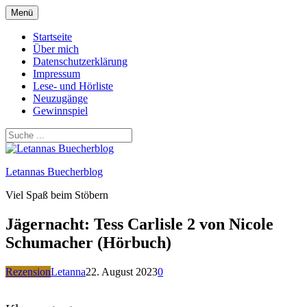
Zum
Menü
Inhalt
springen
Startseite
Über mich
Datenschutzerklärung
Impressum
Lese- und Hörliste
Neuzugänge
Gewinnspiel
Letannas Buecherblog
Viel Spaß beim Stöbern
Jägernacht: Tess Carlisle 2 von Nicole
Schumacher (Hörbuch)
Rezension
Letanna
22. August 2023
0