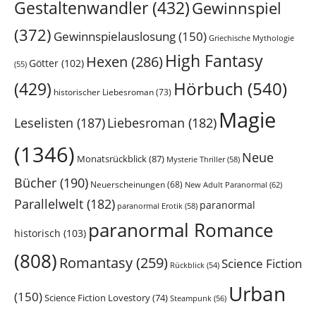
Gestaltenwandler
(432)
Gewinnspiel
(372)
Gewinnspielauslosung
(150)
Griechische Mythologie
High Fantasy
Hexen
(286)
Götter
(102)
(55)
Hörbuch
(540)
(429)
historischer Liebesroman
(73)
Magie
Leselisten
(187)
Liebesroman
(182)
(1346)
Neue
Monatsrückblick
(87)
Mysterie Thriller
(58)
Bücher
(190)
Neuerscheinungen
(68)
New Adult Paranormal
(62)
Parallelwelt
(182)
paranormal
paranormal Erotik
(58)
paranormal Romance
historisch
(103)
(808)
Romantasy
(259)
Science Fiction
Rückblick
(54)
Urban
(150)
Science Fiction Lovestory
(74)
Steampunk
(56)