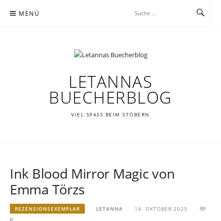
Zum
MENÜ
Inhalt
springen
LETANNAS
BUECHERBLOG
VIEL SPASS BEIM STÖBERN
Ink Blood Mirror Magic von
Emma Törzs
REZENSIONSEXEMPLAR
LETANNA
14. OKTOBER 2023
0