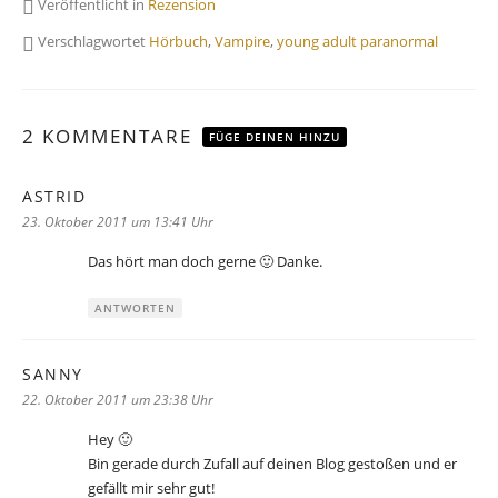
Veröffentlicht in
Rezension
Verschlagwortet
Hörbuch
,
Vampire
,
young adult paranormal
2 KOMMENTARE
FÜGE DEINEN HINZU
ASTRID
sagt:
23. Oktober 2011 um 13:41 Uhr
Das hört man doch gerne 🙂 Danke.
ANTWORTEN
SANNY
sagt:
22. Oktober 2011 um 23:38 Uhr
Hey 🙂
Bin gerade durch Zufall auf deinen Blog gestoßen und er
gefällt mir sehr gut!