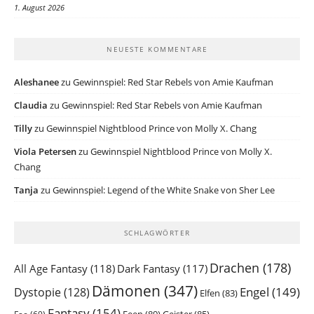
1. August 2026
NEUESTE KOMMENTARE
Aleshanee
zu
Gewinnspiel: Red Star Rebels von Amie Kaufman
Claudia
zu
Gewinnspiel: Red Star Rebels von Amie Kaufman
Tilly
zu
Gewinnspiel Nightblood Prince von Molly X. Chang
Viola Petersen
zu
Gewinnspiel Nightblood Prince von Molly X.
Chang
Tanja
zu
Gewinnspiel: Legend of the White Snake von Sher Lee
SCHLAGWÖRTER
Drachen
(178)
All Age Fantasy
(118)
Dark Fantasy
(117)
Dämonen
(347)
Engel
(149)
Dystopie
(128)
Elfen
(83)
Fantasy
(154)
Feen
(89)
Geister
(85)