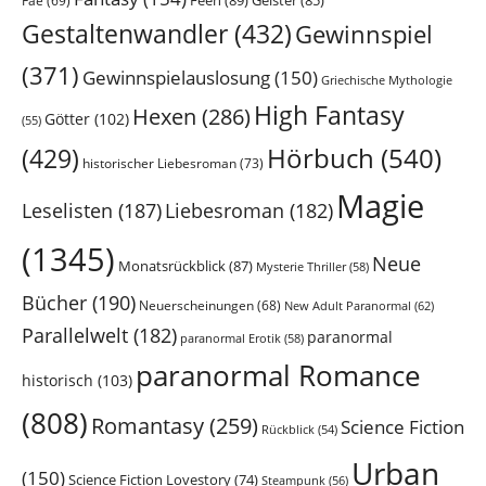
Fae
(69)
Gestaltenwandler
(432)
Gewinnspiel
(371)
Gewinnspielauslosung
(150)
Griechische Mythologie
High Fantasy
Hexen
(286)
Götter
(102)
(55)
Hörbuch
(540)
(429)
historischer Liebesroman
(73)
Magie
Leselisten
(187)
Liebesroman
(182)
(1345)
Neue
Monatsrückblick
(87)
Mysterie Thriller
(58)
Bücher
(190)
Neuerscheinungen
(68)
New Adult Paranormal
(62)
Parallelwelt
(182)
paranormal
paranormal Erotik
(58)
paranormal Romance
historisch
(103)
(808)
Romantasy
(259)
Science Fiction
Rückblick
(54)
Urban
(150)
Science Fiction Lovestory
(74)
Steampunk
(56)