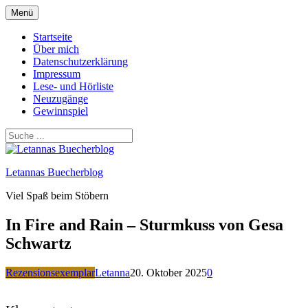
Zum
Menü
Inhalt
springen
Startseite
Über mich
Datenschutzerklärung
Impressum
Lese- und Hörliste
Neuzugänge
Gewinnspiel
Letannas Buecherblog
Viel Spaß beim Stöbern
In Fire and Rain – Sturmkuss von Gesa
Schwartz
Rezensionsexemplar
Letanna
20. Oktober 2025
0