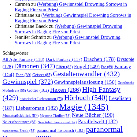
Carmen
zu
(Werbung) Gewinnspiel Drowning Sorrows in
Raging Fire von Priest
Christiane
zu
(Werbung) Gewinnspiel Drowning Sorrows in
Raging Fire von Priest
Christiane Baeck
zu
(Werbung) Gewinnspiel Drowning
Sorrows in Raging Fire von Priest
Jennifer Schmitt
zu
(Werbung) Gewinnspiel Drowning
Sorrows in Raging Fire von Priest
Schlagwörter
Drachen
(178)
All Age Fantasy
(118)
Dystopie
Dark Fantasy
(117)
Dämonen
(347)
Engel
(149)
Fantasy
(128)
Elfen
(83)
Fae
(69)
Gestaltenwandler
(432)
(154)
Feen
(89)
Geister
(85)
Gewinnspiel
(372)
Gewinnspielauslosung
(150)
Griechische
High Fantasy
Hexen
(286)
Götter
(102)
Mythologie
(55)
Hörbuch
(540)
(429)
Leselisten
historischer Liebesroman
(73)
Magie
(1345)
(187)
Liebesroman
(182)
Neue Bücher
(190)
Monatsrückblick
(87)
Mysterie Thriller
(58)
Parallelwelt
(182)
Neuerscheinungen
(68)
New Adult Paranormal
(62)
paranormal
paranormal historisch
(103)
paranormal Erotik
(58)