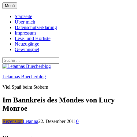
Zum
Menü
Inhalt
springen
Startseite
Über mich
Datenschutzerklärung
Impressum
Lese- und Hörliste
Neuzugänge
Gewinnspiel
Letannas Buecherblog
Viel Spaß beim Stöbern
Im Bannkreis des Mondes von Lucy
Monroe
Rezension
Letanna
22. Dezember 2011
0