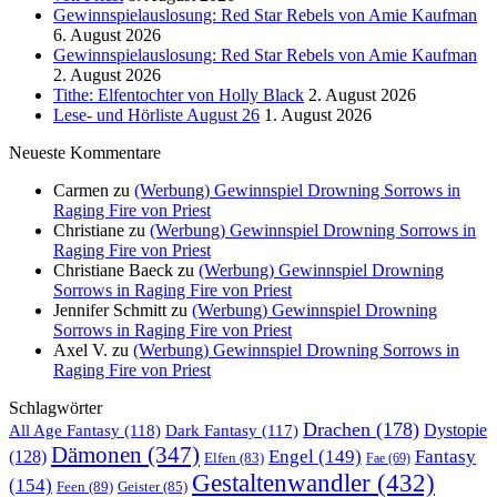
Gewinnspielauslosung: Red Star Rebels von Amie Kaufman
6. August 2026
Gewinnspielauslosung: Red Star Rebels von Amie Kaufman
2. August 2026
Tithe: Elfentochter von Holly Black
2. August 2026
Lese- und Hörliste August 26
1. August 2026
Neueste Kommentare
Carmen
zu
(Werbung) Gewinnspiel Drowning Sorrows in
Raging Fire von Priest
Christiane
zu
(Werbung) Gewinnspiel Drowning Sorrows in
Raging Fire von Priest
Christiane Baeck
zu
(Werbung) Gewinnspiel Drowning
Sorrows in Raging Fire von Priest
Jennifer Schmitt
zu
(Werbung) Gewinnspiel Drowning
Sorrows in Raging Fire von Priest
Axel V.
zu
(Werbung) Gewinnspiel Drowning Sorrows in
Raging Fire von Priest
Schlagwörter
Drachen
(178)
All Age Fantasy
(118)
Dystopie
Dark Fantasy
(117)
Dämonen
(347)
Engel
(149)
Fantasy
(128)
Elfen
(83)
Fae
(69)
Gestaltenwandler
(432)
(154)
Feen
(89)
Geister
(85)