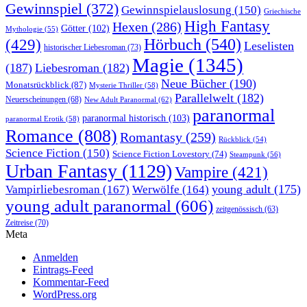
Gewinnspiel
(372)
Gewinnspielauslosung
(150)
Griechische
High Fantasy
Hexen
(286)
Götter
(102)
Mythologie
(55)
Hörbuch
(540)
(429)
Leselisten
historischer Liebesroman
(73)
Magie
(1345)
(187)
Liebesroman
(182)
Neue Bücher
(190)
Monatsrückblick
(87)
Mysterie Thriller
(58)
Parallelwelt
(182)
Neuerscheinungen
(68)
New Adult Paranormal
(62)
paranormal
paranormal historisch
(103)
paranormal Erotik
(58)
Romance
(808)
Romantasy
(259)
Rückblick
(54)
Science Fiction
(150)
Science Fiction Lovestory
(74)
Steampunk
(56)
Urban Fantasy
(1129)
Vampire
(421)
young adult
(175)
Vampirliebesroman
(167)
Werwölfe
(164)
young adult paranormal
(606)
zeitgenössisch
(63)
Zeitreise
(70)
Meta
Anmelden
Eintrags-Feed
Kommentar-Feed
WordPress.org