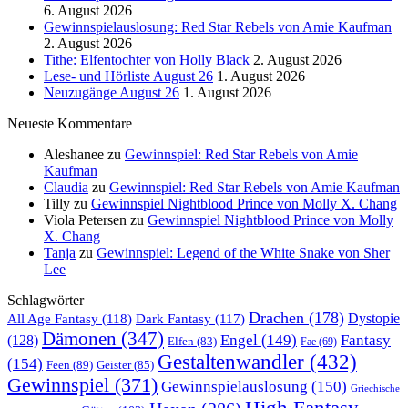
6. August 2026
Gewinnspielauslosung: Red Star Rebels von Amie Kaufman
2. August 2026
Tithe: Elfentochter von Holly Black
2. August 2026
Lese- und Hörliste August 26
1. August 2026
Neuzugänge August 26
1. August 2026
Neueste Kommentare
Aleshanee
zu
Gewinnspiel: Red Star Rebels von Amie
Kaufman
Claudia
zu
Gewinnspiel: Red Star Rebels von Amie Kaufman
Tilly
zu
Gewinnspiel Nightblood Prince von Molly X. Chang
Viola Petersen
zu
Gewinnspiel Nightblood Prince von Molly
X. Chang
Tanja
zu
Gewinnspiel: Legend of the White Snake von Sher
Lee
Schlagwörter
Drachen
(178)
All Age Fantasy
(118)
Dystopie
Dark Fantasy
(117)
Dämonen
(347)
Engel
(149)
Fantasy
(128)
Elfen
(83)
Fae
(69)
Gestaltenwandler
(432)
(154)
Feen
(89)
Geister
(85)
Gewinnspiel
(371)
Gewinnspielauslosung
(150)
Griechische