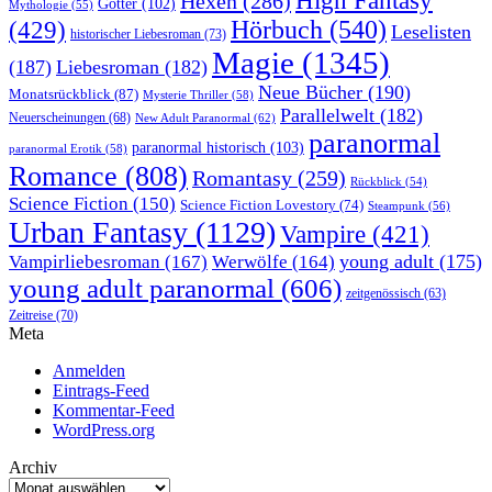
High Fantasy
Hexen
(286)
Götter
(102)
Mythologie
(55)
Hörbuch
(540)
(429)
Leselisten
historischer Liebesroman
(73)
Magie
(1345)
(187)
Liebesroman
(182)
Neue Bücher
(190)
Monatsrückblick
(87)
Mysterie Thriller
(58)
Parallelwelt
(182)
Neuerscheinungen
(68)
New Adult Paranormal
(62)
paranormal
paranormal historisch
(103)
paranormal Erotik
(58)
Romance
(808)
Romantasy
(259)
Rückblick
(54)
Science Fiction
(150)
Science Fiction Lovestory
(74)
Steampunk
(56)
Urban Fantasy
(1129)
Vampire
(421)
young adult
(175)
Vampirliebesroman
(167)
Werwölfe
(164)
young adult paranormal
(606)
zeitgenössisch
(63)
Zeitreise
(70)
Meta
Anmelden
Eintrags-Feed
Kommentar-Feed
WordPress.org
Archiv
Archiv