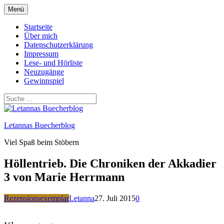
Zum
Menü
Inhalt
springen
Startseite
Über mich
Datenschutzerklärung
Impressum
Lese- und Hörliste
Neuzugänge
Gewinnspiel
Letannas Buecherblog
Viel Spaß beim Stöbern
Höllentrieb. Die Chroniken der Akkadier
3 von Marie Herrmann
Rezensionsexemplar
Letanna
27. Juli 2015
0