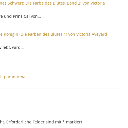
nes Schwert: Die Farbe des Blutes, Band 2: von Victoria
re und Prinz Cal von…
te Königin (Die Farben des Blutes 1) von Victoria Aveyard
w lebt, wird…
lt paranormal
ht.
Erforderliche Felder sind mit
*
markiert