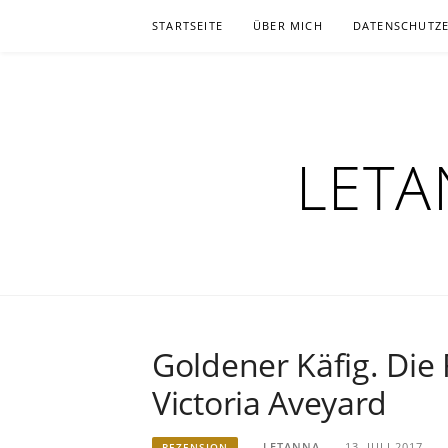
Zum
STARTSEITE
ÜBER MICH
DATENSCHUTZ
Inhalt
springen
LETA
Goldener Käfig. Die
Victoria Aveyard
LETANNA
13. JULI 2017
REZENSION