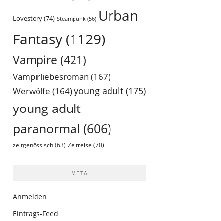
Urban
Lovestory
(74)
Steampunk
(56)
Fantasy
(1129)
Vampire
(421)
Vampirliebesroman
(167)
young adult
(175)
Werwölfe
(164)
young adult
paranormal
(606)
Zeitreise
(70)
zeitgenössisch
(63)
META
Anmelden
Eintrags-Feed