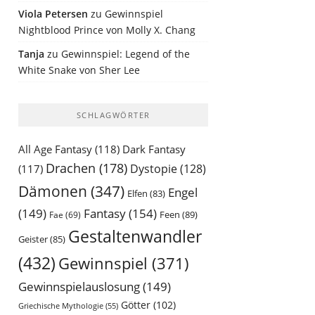
Viola Petersen
zu
Gewinnspiel
Nightblood Prince von Molly X. Chang
Tanja
zu
Gewinnspiel: Legend of the
White Snake von Sher Lee
SCHLAGWÖRTER
All Age Fantasy
(118)
Dark Fantasy
Drachen
(178)
Dystopie
(128)
(117)
Dämonen
(347)
Engel
Elfen
(83)
(149)
Fantasy
(154)
Feen
(89)
Fae
(69)
Gestaltenwandler
Geister
(85)
(432)
Gewinnspiel
(371)
Gewinnspielauslosung
(149)
Götter
(102)
Griechische Mythologie
(55)