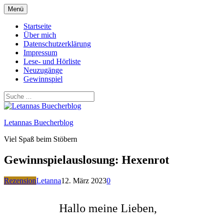
Zum
Menü
Inhalt
springen
Startseite
Über mich
Datenschutzerklärung
Impressum
Lese- und Hörliste
Neuzugänge
Gewinnspiel
Letannas Buecherblog
Viel Spaß beim Stöbern
Gewinnspielauslosung: Hexenrot
Rezension
Letanna
12. März 2023
0
Hallo meine Lieben,