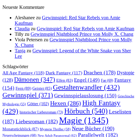
Neueste Kommentare
Aleshanee
zu
Gewinnspiel: Red Star Rebels von Amie
Kaufman
Claudia
zu
Gewinnspiel: Red Star Rebels von Amie Kaufman
Tilly
zu
Gewinnspiel Nightblood Prince von Molly X. Chang
Viola Petersen
zu
Gewinnspiel Nightblood Prince von Molly
X. Chang
Tanja
zu
Gewinnspiel: Legend of the White Snake von Sher
Lee
Schlagwörter
Drachen
(178)
All Age Fantasy
(118)
Dystopie
Dark Fantasy
(117)
Dämonen
(347)
Engel
(149)
Fantasy
(128)
Elfen
(83)
Fae
(69)
Gestaltenwandler
(432)
(154)
Feen
(89)
Geister
(85)
Gewinnspiel
(371)
Gewinnspielauslosung
(150)
Griechische
High Fantasy
Hexen
(286)
Götter
(102)
Mythologie
(55)
Hörbuch
(540)
(429)
Leselisten
historischer Liebesroman
(73)
Magie
(1345)
(187)
Liebesroman
(182)
Neue Bücher
(190)
Monatsrückblick
(87)
Mysterie Thriller
(58)
Parallelwelt
(182)
Neuerscheinungen
(68)
New Adult Paranormal
(62)