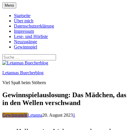
Zum
Menü
Inhalt
springen
Startseite
Über mich
Datenschutzerklärung
Impressum
Lese- und Hörliste
Neuzugänge
Gewinnspiel
Letannas Buecherblog
Viel Spaß beim Stöbern
Gewinnspielauslosung: Das Mädchen, das
in den Wellen verschwand
Gewinnspiele
Letanna
20. August 2023
1