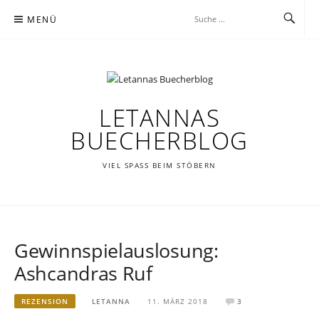
Zum
MENÜ
Inhalt
springen
LETANNAS
BUECHERBLOG
VIEL SPASS BEIM STÖBERN
Gewinnspielauslosung:
Ashcandras Ruf
REZENSION
LETANNA
11. MÄRZ 2018
3