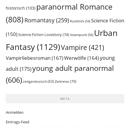
paranormal Romance
historisch
(103)
(808)
Romantasy
(259)
Science Fiction
Rückblick
(54)
Urban
(150)
Science Fiction Lovestory
(74)
Steampunk
(56)
Fantasy
(1129)
Vampire
(421)
young
Vampirliebesroman
(167)
Werwölfe
(164)
young adult paranormal
adult
(175)
(606)
Zeitreise
(70)
zeitgenössisch
(63)
META
Anmelden
Eintrags-Feed