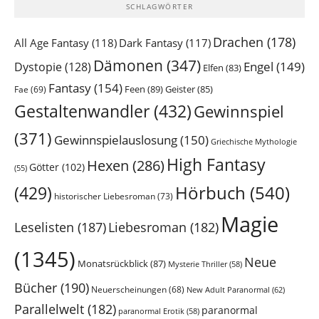
SCHLAGWÖRTER
Drachen
(178)
All Age Fantasy
(118)
Dark Fantasy
(117)
Dämonen
(347)
Engel
(149)
Dystopie
(128)
Elfen
(83)
Fantasy
(154)
Feen
(89)
Geister
(85)
Fae
(69)
Gestaltenwandler
(432)
Gewinnspiel
(371)
Gewinnspielauslosung
(150)
Griechische Mythologie
High Fantasy
Hexen
(286)
Götter
(102)
(55)
Hörbuch
(540)
(429)
historischer Liebesroman
(73)
Magie
Leselisten
(187)
Liebesroman
(182)
(1345)
Neue
Monatsrückblick
(87)
Mysterie Thriller
(58)
Bücher
(190)
Neuerscheinungen
(68)
New Adult Paranormal
(62)
Parallelwelt
(182)
paranormal
paranormal Erotik
(58)