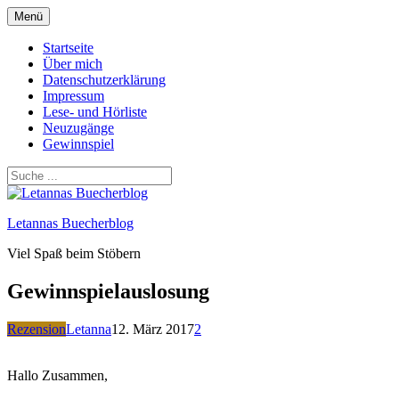
Zum
Menü
Inhalt
springen
Startseite
Über mich
Datenschutzerklärung
Impressum
Lese- und Hörliste
Neuzugänge
Gewinnspiel
Letannas Buecherblog
Viel Spaß beim Stöbern
Gewinnspielauslosung
Rezension
Letanna
12. März 2017
2
Hallo Zusammen,