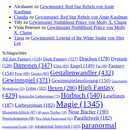
Aleshanee
zu
Gewinnspiel: Red Star Rebels von Amie
Kaufman
Claudia
zu
Gewinnspiel: Red Star Rebels von Amie Kaufman
Tilly
zu
Gewinnspiel Nightblood Prince von Molly X. Chang
Viola Petersen
zu
Gewinnspiel Nightblood Prince von Molly
X. Chang
Tanja
zu
Gewinnspiel: Legend of the White Snake von Sher
Lee
Schlagwörter
Drachen
(178)
All Age Fantasy
(118)
Dystopie
Dark Fantasy
(117)
Dämonen
(347)
Engel
(149)
Fantasy
(128)
Elfen
(83)
Fae
(69)
Gestaltenwandler
(432)
(154)
Feen
(89)
Geister
(85)
Gewinnspiel
(371)
Gewinnspielauslosung
(150)
Griechische
High Fantasy
Hexen
(286)
Götter
(102)
Mythologie
(55)
Hörbuch
(540)
(429)
Leselisten
historischer Liebesroman
(73)
Magie
(1345)
(187)
Liebesroman
(182)
Neue Bücher
(190)
Monatsrückblick
(87)
Mysterie Thriller
(58)
Parallelwelt
(182)
Neuerscheinungen
(68)
New Adult Paranormal
(62)
paranormal
paranormal historisch
(103)
paranormal Erotik
(58)