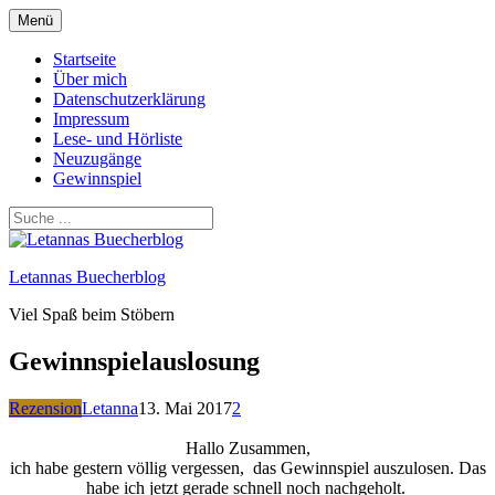
Zum
Menü
Inhalt
springen
Startseite
Über mich
Datenschutzerklärung
Impressum
Lese- und Hörliste
Neuzugänge
Gewinnspiel
Letannas Buecherblog
Viel Spaß beim Stöbern
Gewinnspielauslosung
Rezension
Letanna
13. Mai 2017
2
Hallo Zusammen,
ich habe gestern völlig vergessen, das Gewinnspiel auszulosen. Das
habe ich jetzt gerade schnell noch nachgeholt.