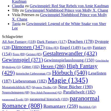
Kaufman
Claudia
zu
Gewinnspiel: Red Star Rebels von Amie Kaufman
Tilly
zu
Gewinnspiel Nightblood Prince von Molly X. Chang
Viola Petersen
zu
Gewinnspiel Nightblood Prince von Molly
X. Chang
Tanja
zu
Gewinnspiel: Legend of the White Snake von Sher
Lee
Schlagwörter
Drachen
(178)
All Age Fantasy
(118)
Dystopie
Dark Fantasy
(117)
Dämonen
(347)
Engel
(149)
Fantasy
(128)
Elfen
(83)
Fae
(69)
Gestaltenwandler
(432)
(154)
Feen
(89)
Geister
(85)
Gewinnspiel
(371)
Gewinnspielauslosung
(150)
Griechische
High Fantasy
Hexen
(286)
Götter
(102)
Mythologie
(55)
Hörbuch
(540)
(429)
Leselisten
historischer Liebesroman
(73)
Magie
(1345)
(187)
Liebesroman
(182)
Neue Bücher
(190)
Monatsrückblick
(87)
Mysterie Thriller
(58)
Parallelwelt
(182)
Neuerscheinungen
(68)
New Adult Paranormal
(62)
paranormal
paranormal historisch
(103)
paranormal Erotik
(58)
Romance
(808)
Romantasy
(259)
Rückblick
(54)