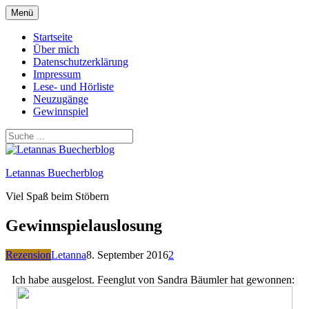
Zum
Menü
Inhalt
springen
Startseite
Über mich
Datenschutzerklärung
Impressum
Lese- und Hörliste
Neuzugänge
Gewinnspiel
Letannas Buecherblog
Viel Spaß beim Stöbern
Gewinnspielauslosung
Rezension
Letanna
8. September 2016
2
Ich habe ausgelost. Feenglut von Sandra Bäumler hat gewonnen: