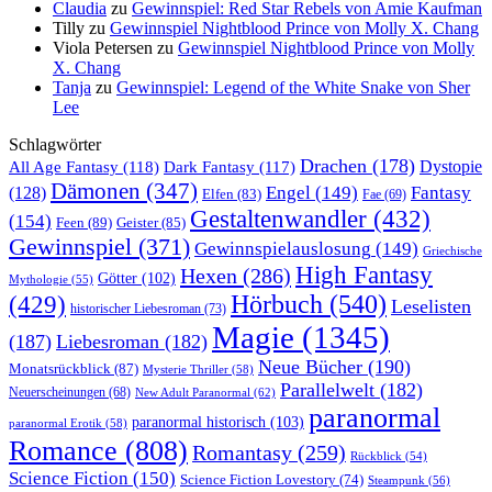
Claudia
zu
Gewinnspiel: Red Star Rebels von Amie Kaufman
Tilly
zu
Gewinnspiel Nightblood Prince von Molly X. Chang
Viola Petersen
zu
Gewinnspiel Nightblood Prince von Molly
X. Chang
Tanja
zu
Gewinnspiel: Legend of the White Snake von Sher
Lee
Schlagwörter
Drachen
(178)
All Age Fantasy
(118)
Dystopie
Dark Fantasy
(117)
Dämonen
(347)
Engel
(149)
Fantasy
(128)
Elfen
(83)
Fae
(69)
Gestaltenwandler
(432)
(154)
Feen
(89)
Geister
(85)
Gewinnspiel
(371)
Gewinnspielauslosung
(149)
Griechische
High Fantasy
Hexen
(286)
Götter
(102)
Mythologie
(55)
Hörbuch
(540)
(429)
Leselisten
historischer Liebesroman
(73)
Magie
(1345)
(187)
Liebesroman
(182)
Neue Bücher
(190)
Monatsrückblick
(87)
Mysterie Thriller
(58)
Parallelwelt
(182)
Neuerscheinungen
(68)
New Adult Paranormal
(62)
paranormal
paranormal historisch
(103)
paranormal Erotik
(58)
Romance
(808)
Romantasy
(259)
Rückblick
(54)
Science Fiction
(150)
Science Fiction Lovestory
(74)
Steampunk
(56)