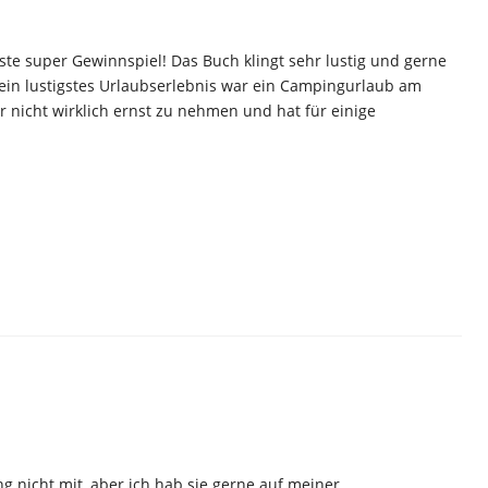
ste super Gewinnspiel! Das Buch klingt sehr lustig und gerne
ein lustigstes Urlaubserlebnis war ein Campingurlaub am
r nicht wirklich ernst zu nehmen und hat für einige
g nicht mit, aber ich hab sie gerne auf meiner