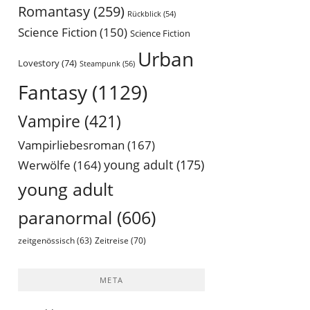
Romantasy
(259)
Rückblick
(54)
Science Fiction
(150)
Science Fiction
Urban
Lovestory
(74)
Steampunk
(56)
Fantasy
(1129)
Vampire
(421)
Vampirliebesroman
(167)
young adult
(175)
Werwölfe
(164)
young adult
paranormal
(606)
Zeitreise
(70)
zeitgenössisch
(63)
META