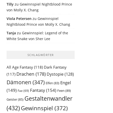
Tilly
zu
Gewinnspiel Nightblood Prince
von Molly X. Chang
Viola Petersen
zu
Gewinnspiel
Nightblood Prince von Molly X. Chang
Tanja
zu
Gewinnspiel: Legend of the
White Snake von Sher Lee
SCHLAGWÖRTER
All Age Fantasy
(118)
Dark Fantasy
Drachen
(178)
Dystopie
(128)
(117)
Dämonen
(347)
Engel
Elfen
(83)
(149)
Fantasy
(154)
Feen
(89)
Fae
(69)
Gestaltenwandler
Geister
(85)
(432)
Gewinnspiel
(372)