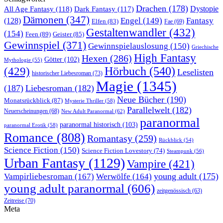
Drachen
(178)
All Age Fantasy
(118)
Dystopie
Dark Fantasy
(117)
Dämonen
(347)
Engel
(149)
Fantasy
(128)
Elfen
(83)
Fae
(69)
Gestaltenwandler
(432)
(154)
Feen
(89)
Geister
(85)
Gewinnspiel
(371)
Gewinnspielauslosung
(150)
Griechische
High Fantasy
Hexen
(286)
Götter
(102)
Mythologie
(55)
Hörbuch
(540)
(429)
Leselisten
historischer Liebesroman
(73)
Magie
(1345)
(187)
Liebesroman
(182)
Neue Bücher
(190)
Monatsrückblick
(87)
Mysterie Thriller
(58)
Parallelwelt
(182)
Neuerscheinungen
(68)
New Adult Paranormal
(62)
paranormal
paranormal historisch
(103)
paranormal Erotik
(58)
Romance
(808)
Romantasy
(259)
Rückblick
(54)
Science Fiction
(150)
Science Fiction Lovestory
(74)
Steampunk
(56)
Urban Fantasy
(1129)
Vampire
(421)
young adult
(175)
Vampirliebesroman
(167)
Werwölfe
(164)
young adult paranormal
(606)
zeitgenössisch
(63)
Zeitreise
(70)
Meta