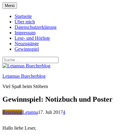
Zum
Menü
Inhalt
springen
Startseite
Über mich
Datenschutzerklärung
Impressum
Lese- und Hörliste
Neuzugänge
Gewinnspiel
Letannas Buecherblog
Viel Spaß beim Stöbern
Gewinnspiel: Notizbuch und Poster
Rezension
Letanna
17. Juli 2017
4
Hallo liebe Leser,