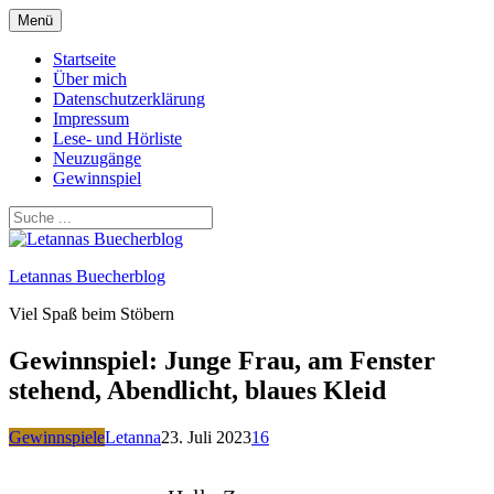
Zum
Menü
Inhalt
springen
Startseite
Über mich
Datenschutzerklärung
Impressum
Lese- und Hörliste
Neuzugänge
Gewinnspiel
Letannas Buecherblog
Viel Spaß beim Stöbern
Gewinnspiel: Junge Frau, am Fenster
stehend, Abendlicht, blaues Kleid
Gewinnspiele
Letanna
23. Juli 2023
16