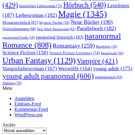
Hörbuch
(540)
(429)
Leselisten
historischer Liebesroman
(73)
Magie
(1345)
(187)
Liebesroman
(182)
Neue Bücher
(190)
Monatsrückblick
(87)
Mysterie Thriller
(58)
Parallelwelt
(182)
Neuerscheinungen
(68)
New Adult Paranormal
(62)
paranormal
paranormal historisch
(103)
paranormal Erotik
(58)
Romance
(808)
Romantasy
(259)
Rückblick
(54)
Science Fiction
(150)
Science Fiction Lovestory
(74)
Steampunk
(56)
Urban Fantasy
(1129)
Vampire
(421)
young adult
(175)
Vampirliebesroman
(167)
Werwölfe
(164)
young adult paranormal
(606)
zeitgenössisch
(63)
Zeitreise
(70)
Meta
Anmelden
Eintrags-Feed
Kommentar-Feed
WordPress.org
Archiv
Archiv