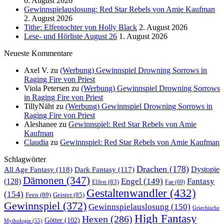
6. August 2026
Gewinnspielauslosung: Red Star Rebels von Amie Kaufman
2. August 2026
Tithe: Elfentochter von Holly Black
2. August 2026
Lese- und Hörliste August 26
1. August 2026
Neueste Kommentare
Axel V.
zu
(Werbung) Gewinnspiel Drowning Sorrows in
Raging Fire von Priest
Viola Petersen
zu
(Werbung) Gewinnspiel Drowning Sorrows
in Raging Fire von Priest
TillyNäht
zu
(Werbung) Gewinnspiel Drowning Sorrows in
Raging Fire von Priest
Aleshanee
zu
Gewinnspiel: Red Star Rebels von Amie
Kaufman
Claudia
zu
Gewinnspiel: Red Star Rebels von Amie Kaufman
Schlagwörter
Drachen
(178)
All Age Fantasy
(118)
Dystopie
Dark Fantasy
(117)
Dämonen
(347)
Engel
(149)
Fantasy
(128)
Elfen
(83)
Fae
(69)
Gestaltenwandler
(432)
(154)
Feen
(89)
Geister
(85)
Gewinnspiel
(372)
Gewinnspielauslosung
(150)
Griechische
High Fantasy
Hexen
(286)
Götter
(102)
Mythologie
(55)