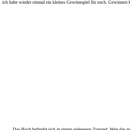
ich habe wieder einmal ein kleines Gewinnspiel für euch. Gewinnen 
Das Buch befindet sich in einem gelesenen Zustand. Wen das ni