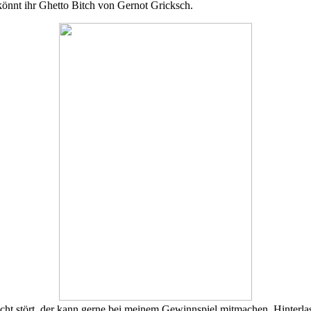
könnt ihr Ghetto Bitch von Gernot Gricksch.
cht stört, der kann gerne bei meinem Gewinnspiel mitmachen. Hinterla