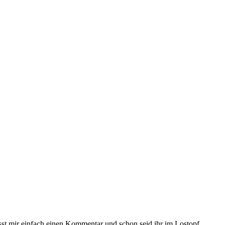
sst mir einfach einen Kommentar und schon seid ihr im Lostopf.