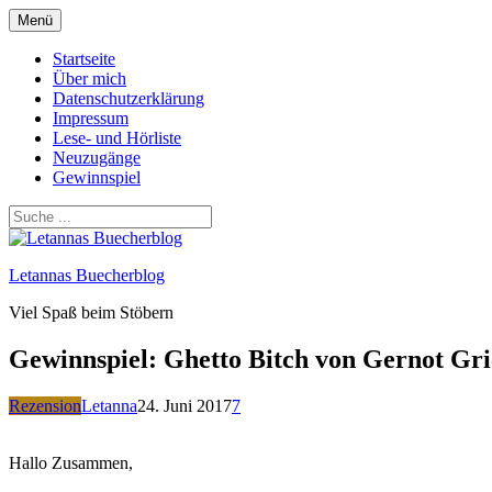
Zum
Menü
Inhalt
springen
Startseite
Über mich
Datenschutzerklärung
Impressum
Lese- und Hörliste
Neuzugänge
Gewinnspiel
Letannas Buecherblog
Viel Spaß beim Stöbern
Gewinnspiel: Ghetto Bitch von Gernot Gr
Rezension
Letanna
24. Juni 2017
7
Hallo Zusammen,