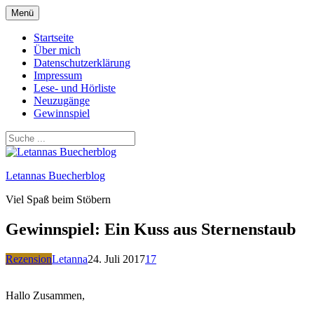
Zum
Menü
Inhalt
springen
Startseite
Über mich
Datenschutzerklärung
Impressum
Lese- und Hörliste
Neuzugänge
Gewinnspiel
Letannas Buecherblog
Viel Spaß beim Stöbern
Gewinnspiel: Ein Kuss aus Sternenstaub
Rezension
Letanna
24. Juli 2017
17
Hallo Zusammen,