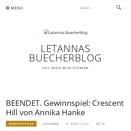
Zum
MENÜ
Inhalt
springen
LETANNAS
BUECHERBLOG
VIEL SPASS BEIM STÖBERN
BEENDET. Gewinnspiel: Crescent
Hill von Annika Hanke
GEWINNSPIELE
LETANNA
9. APRIL 2023
16