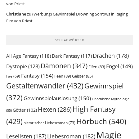
von Priest
Christiane
zu
(Werbung) Gewinnspiel Drowning Sorrows in Raging
Fire von Priest
SCHLAGWÖRTER
Drachen
(178)
All Age Fantasy
(118)
Dark Fantasy
(117)
Dämonen
(347)
Engel
(149)
Dystopie
(128)
Elfen
(83)
Fantasy
(154)
Feen
(89)
Geister
(85)
Fae
(69)
Gestaltenwandler
(432)
Gewinnspiel
(372)
Gewinnspielauslosung
(150)
Griechische Mythologie
High Fantasy
Hexen
(286)
Götter
(102)
(55)
Hörbuch
(540)
(429)
historischer Liebesroman
(73)
Magie
Leselisten
(187)
Liebesroman
(182)