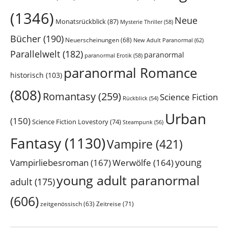
(1346)
Neue
Monatsrückblick
(87)
Mysterie Thriller
(58)
Bücher
(190)
Neuerscheinungen
(68)
New Adult Paranormal
(62)
Parallelwelt
(182)
paranormal
paranormal Erotik
(58)
paranormal Romance
historisch
(103)
(808)
Romantasy
(259)
Science Fiction
Rückblick
(54)
Urban
(150)
Science Fiction Lovestory
(74)
Steampunk
(56)
Fantasy
(1130)
Vampire
(421)
young
Vampirliebesroman
(167)
Werwölfe
(164)
young adult paranormal
adult
(175)
(606)
Zeitreise
(71)
zeitgenössisch
(63)