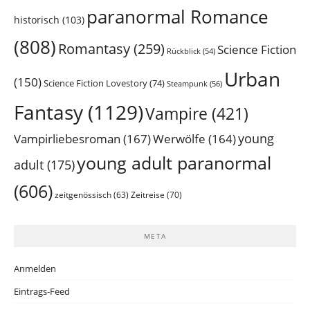
paranormal Romance
historisch
(103)
(808)
Romantasy
(259)
Science Fiction
Rückblick
(54)
Urban
(150)
Science Fiction Lovestory
(74)
Steampunk
(56)
Fantasy
(1129)
Vampire
(421)
young
Vampirliebesroman
(167)
Werwölfe
(164)
young adult paranormal
adult
(175)
(606)
Zeitreise
(70)
zeitgenössisch
(63)
META
Anmelden
Eintrags-Feed