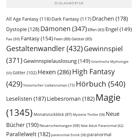
SCHLAGWÖRTER
Drachen
(178)
All Age Fantasy
(118)
Dark Fantasy
(117)
Dämonen
(347)
Engel
(149)
Dystopie
(128)
Elfen
(83)
Fantasy
(154)
Feen
(89)
Geister
(85)
Fae
(69)
Gestaltenwandler
(432)
Gewinnspiel
(371)
Gewinnspielauslosung
(149)
Griechische Mythologie
High Fantasy
Hexen
(286)
Götter
(102)
(55)
Hörbuch
(540)
(429)
historischer Liebesroman
(73)
Magie
Leselisten
(187)
Liebesroman
(182)
(1345)
Neue
Monatsrückblick
(87)
Mysterie Thriller
(58)
Bücher
(190)
Neuerscheinungen
(68)
New Adult Paranormal
(62)
Parallelwelt
(182)
paranormal
paranormal Erotik
(58)