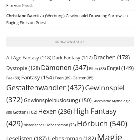
Fire von Priest
Christiane Baeck
zu
(Werbung) Gewinnspiel Drowning Sorrows in
Raging Fire von Priest
SCHLAGWÖRTER
Drachen
(178)
All Age Fantasy
(118)
Dark Fantasy
(117)
Dämonen
(347)
Engel
(149)
Dystopie
(128)
Elfen
(83)
Fantasy
(154)
Feen
(89)
Geister
(85)
Fae
(69)
Gestaltenwandler
(432)
Gewinnspiel
(372)
Gewinnspielauslosung
(150)
Griechische Mythologie
High Fantasy
Hexen
(286)
Götter
(102)
(55)
Hörbuch
(540)
(429)
historischer Liebesroman
(73)
Magie
Leselisten
(187)
Liebesroman
(182)