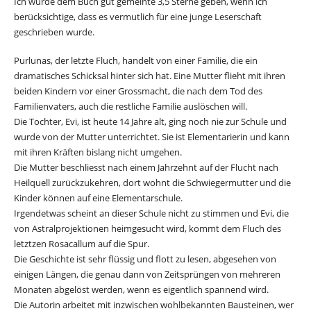
Ich würde dem Buch gut gemeinte 3,5 Sterne geben, wenn ich
berücksichtige, dass es vermutlich für eine junge Leserschaft
geschrieben wurde.
Purlunas, der letzte Fluch, handelt von einer Familie, die ein
dramatisches Schicksal hinter sich hat. Eine Mutter flieht mit ihren
beiden Kindern vor einer Grossmacht, die nach dem Tod des
Familienvaters, auch die restliche Familie auslöschen will.
Die Tochter, Evi, ist heute 14 Jahre alt, ging noch nie zur Schule und
wurde von der Mutter unterrichtet. Sie ist Elementarierin und kann
mit ihren Kräften bislang nicht umgehen.
Die Mutter beschliesst nach einem Jahrzehnt auf der Flucht nach
Heilquell zurückzukehren, dort wohnt die Schwiegermutter und die
Kinder können auf eine Elementarschule.
Irgendetwas scheint an dieser Schule nicht zu stimmen und Evi, die
von Astralprojektionen heimgesucht wird, kommt dem Fluch des
letztzen Rosacallum auf die Spur.
Die Geschichte ist sehr flüssig und flott zu lesen, abgesehen von
einigen Längen, die genau dann von Zeitsprüngen von mehreren
Monaten abgelöst werden, wenn es eigentlich spannend wird.
Die Autorin arbeitet mit inzwischen wohlbekannten Bausteinen, wer