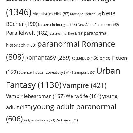
(1346)
Neue
Monatsrückblick
(87)
Mysterie Thriller
(58)
Bücher
(190)
Neuerscheinungen
(68)
New Adult Paranormal
(62)
Parallelwelt
(182)
paranormal
paranormal Erotik
(58)
paranormal Romance
historisch
(103)
(808)
Romantasy
(259)
Science Fiction
Rückblick
(54)
Urban
(150)
Science Fiction Lovestory
(74)
Steampunk
(56)
Fantasy
(1130)
Vampire
(421)
young
Vampirliebesroman
(167)
Werwölfe
(164)
young adult paranormal
adult
(175)
(606)
Zeitreise
(71)
zeitgenössisch
(63)