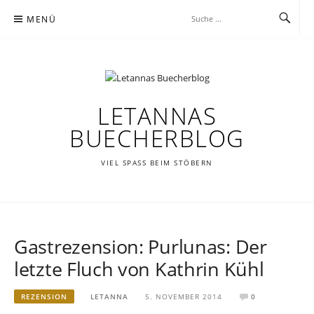
Zum
MENÜ
Inhalt
springen
LETANNAS
BUECHERBLOG
VIEL SPASS BEIM STÖBERN
Gastrezension: Purlunas: Der
letzte Fluch von Kathrin Kühl
REZENSION
LETANNA
5. NOVEMBER 2014
0