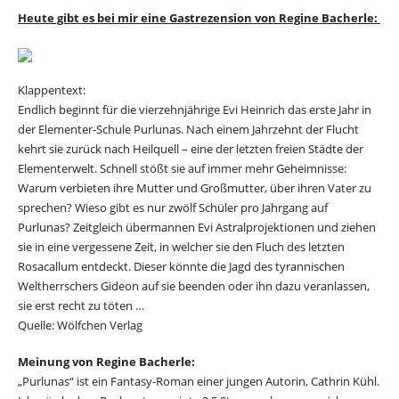
Heute gibt es bei mir eine Gastrezension von Regine Bacherle:
Klappentext:
Endlich beginnt für die vierzehnjährige Evi Heinrich das erste Jahr in
der Elementer-Schule Purlunas. Nach einem Jahrzehnt der Flucht
kehrt sie zurück nach Heilquell – eine der letzten freien Städte der
Elementerwelt. Schnell stößt sie auf immer mehr Geheimnisse:
Warum verbieten ihre Mutter und Großmutter, über ihren Vater zu
sprechen? Wieso gibt es nur zwölf Schüler pro Jahrgang auf
Purlunas? Zeitgleich übermannen Evi Astralprojektionen und ziehen
sie in eine vergessene Zeit, in welcher sie den Fluch des letzten
Rosacallum entdeckt. Dieser könnte die Jagd des tyrannischen
Weltherrschers Gideon auf sie beenden oder ihn dazu veranlassen,
sie erst recht zu töten …
Quelle: Wölfchen Verlag
Meinung von Regine Bacherle:
„Purlunas“ ist ein Fantasy-Roman einer jungen Autorin, Cathrin Kühl.