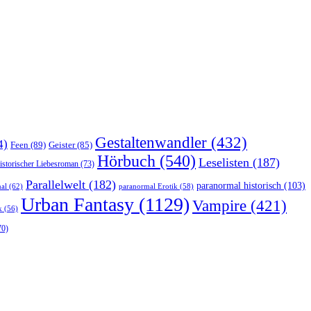
Gestaltenwandler
(432)
4)
Feen
(89)
Geister
(85)
Hörbuch
(540)
Leselisten
(187)
istorischer Liebesroman
(73)
Parallelwelt
(182)
paranormal historisch
(103)
al
(62)
paranormal Erotik
(58)
Urban Fantasy
(1129)
Vampire
(421)
k
(56)
70)