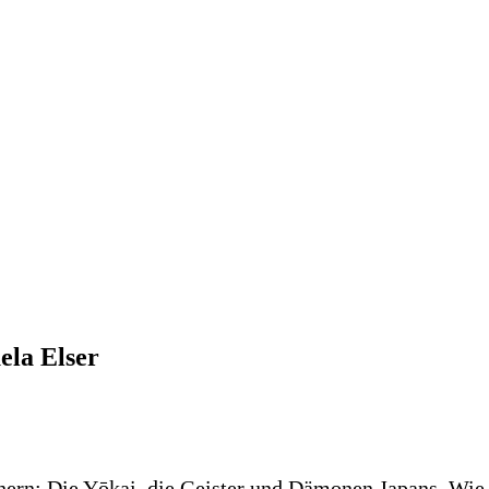
ela Elser
hern: Die Yōkai, die Geister und Dämonen Japans. Wie 