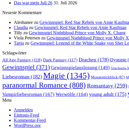
Das war mein Juli 26
31. Juli 2026
Neueste Kommentare
Aleshanee
zu
Gewinnspiel: Red Star Rebels von Amie Kaufm
Claudia
zu
Gewinnspiel: Red Star Rebels von Amie Kaufman
Tilly
zu
Gewinnspiel Nightblood Prince von Molly X. Chang
Viola Petersen
zu
Gewinnspiel Nightblood Prince von Molly 
Tanja
zu
Gewinnspiel: Legend of the White Snake von Sher L
Schlagwörter
Drachen
(178)
All Age Fantasy
(118)
Dystopie
(
Dark Fantasy
(117)
Gewinnspiel
(371)
Gewinnspielauslosung
(149)
Griechische 
Magie
(1345)
Liebesroman
(182)
Monatsrückblick
(87)
My
paranormal Romance
(808)
Romantasy
(259)
young adult
(175)
Vampirliebesroman
(167)
Werwölfe
(164)
Meta
Anmelden
Eintrags-Feed
Kommentar-Feed
WordPress.org