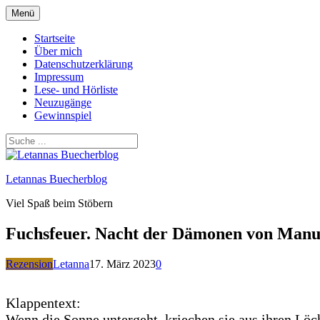
Zum
Menü
Inhalt
springen
Startseite
Über mich
Datenschutzerklärung
Impressum
Lese- und Hörliste
Neuzugänge
Gewinnspiel
Letannas Buecherblog
Viel Spaß beim Stöbern
Fuchsfeuer. Nacht der Dämonen von Manu
Rezension
Letanna
17. März 2023
0
Klappentext:
Wenn die Sonne untergeht, kriechen sie aus ihren Löc