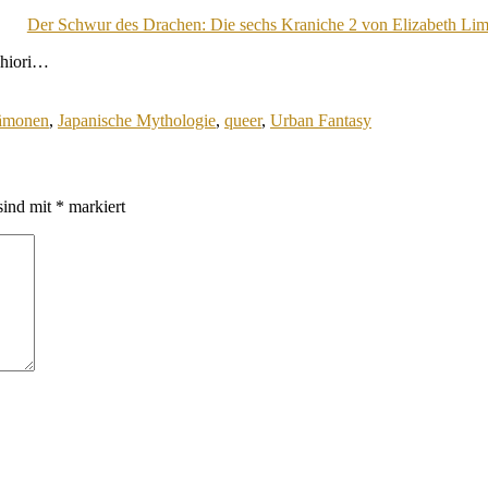
Der Schwur des Drachen: Die sechs Kraniche 2 von Elizabeth Li
Shiori…
ämonen
,
Japanische Mythologie
,
queer
,
Urban Fantasy
sind mit
*
markiert