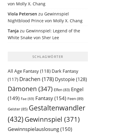
von Molly X. Chang
Viola Petersen
zu
Gewinnspiel
Nightblood Prince von Molly X. Chang
Tanja
zu
Gewinnspiel: Legend of the
White Snake von Sher Lee
SCHLAGWÖRTER
All Age Fantasy
(118)
Dark Fantasy
Drachen
(178)
Dystopie
(128)
(117)
Dämonen
(347)
Engel
Elfen
(83)
(149)
Fantasy
(154)
Feen
(89)
Fae
(69)
Gestaltenwandler
Geister
(85)
(432)
Gewinnspiel
(371)
Gewinnspielauslosung
(150)