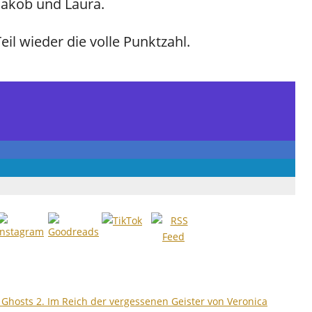
Jakob und Laura.
eil wieder die volle Punktzahl.
f Ghosts 2. Im Reich der vergessenen Geister von Veronica