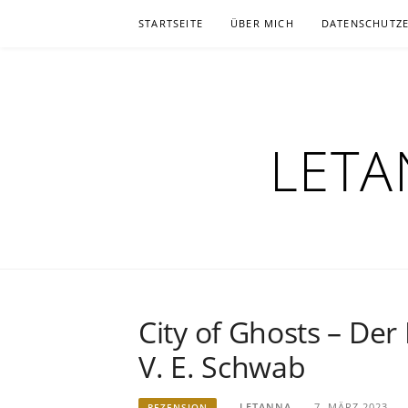
Zum
STARTSEITE
ÜBER MICH
DATENSCHUTZ
Inhalt
springen
LETA
City of Ghosts – Der
V. E. Schwab
LETANNA
7. MÄRZ 2023
REZENSION