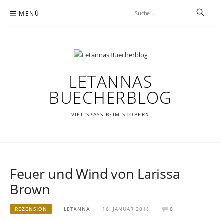
Zum
MENÜ
Inhalt
springen
LETANNAS
BUECHERBLOG
VIEL SPASS BEIM STÖBERN
Feuer und Wind von Larissa
Brown
REZENSION
LETANNA
16. JANUAR 2018
0