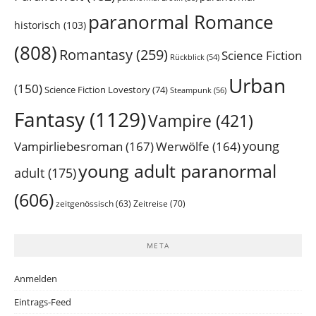
paranormal Romance
historisch
(103)
(808)
Romantasy
(259)
Science Fiction
Rückblick
(54)
Urban
(150)
Science Fiction Lovestory
(74)
Steampunk
(56)
Fantasy
(1129)
Vampire
(421)
young
Vampirliebesroman
(167)
Werwölfe
(164)
young adult paranormal
adult
(175)
(606)
Zeitreise
(70)
zeitgenössisch
(63)
META
Anmelden
Eintrags-Feed