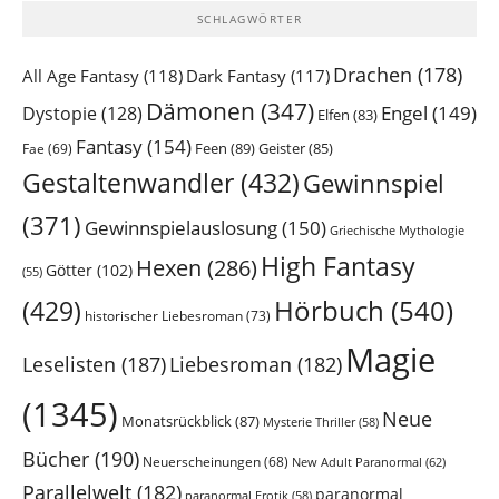
SCHLAGWÖRTER
Drachen
(178)
All Age Fantasy
(118)
Dark Fantasy
(117)
Dämonen
(347)
Engel
(149)
Dystopie
(128)
Elfen
(83)
Fantasy
(154)
Feen
(89)
Geister
(85)
Fae
(69)
Gestaltenwandler
(432)
Gewinnspiel
(371)
Gewinnspielauslosung
(150)
Griechische Mythologie
High Fantasy
Hexen
(286)
Götter
(102)
(55)
Hörbuch
(540)
(429)
historischer Liebesroman
(73)
Magie
Leselisten
(187)
Liebesroman
(182)
(1345)
Neue
Monatsrückblick
(87)
Mysterie Thriller
(58)
Bücher
(190)
Neuerscheinungen
(68)
New Adult Paranormal
(62)
Parallelwelt
(182)
paranormal
paranormal Erotik
(58)