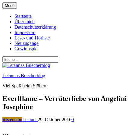
Zum
Menü
Inhalt
springen
Startseite
Über mich
Datenschutzerklärung
Impressum
Lese- und Hörliste
Neuzugänge
Gewinnspiel
Letannas Buecherblog
Viel Spaß beim Stöbern
Everlflame – Verräterliebe von Angelini
Josephine
Rezension
Letanna
29. Oktober 2016
0