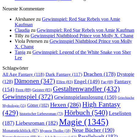
Neueste Kommentare
Aleshanee
zu
Gewinnspiel: Red Star Rebels von Amie
Kaufman
Claudia
zu
Gewinnspiel: Red Star Rebels von Amie Kaufman
Tilly
zu
Gewinnspiel Nightblood Prince von Molly X. Chang
Viola Petersen
zu
Gewinnspiel Nightblood Prince von Molly
X. Chang
Tanja
zu
Gewinnspiel: Legend of the White Snake von Sher
Lee
Schlagwörter
Drachen
(178)
All Age Fantasy
(118)
Dystopie
Dark Fantasy
(117)
Dämonen
(347)
Engel
(149)
Fantasy
(128)
Elfen
(83)
Fae
(69)
Gestaltenwandler
(432)
(154)
Feen
(89)
Geister
(85)
Gewinnspiel
(372)
Gewinnspielauslosung
(150)
Griechische
High Fantasy
Hexen
(286)
Götter
(102)
Mythologie
(55)
Hörbuch
(540)
(429)
Leselisten
historischer Liebesroman
(73)
Magie
(1345)
(187)
Liebesroman
(182)
Neue Bücher
(190)
Monatsrückblick
(87)
Mysterie Thriller
(58)
Parallelwelt
(182)
Neuerscheinungen
(68)
New Adult Paranormal
(62)