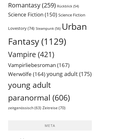
Romantasy
(259)
Rückblick
(54)
Science Fiction
(150)
Science Fiction
Urban
Lovestory
(74)
Steampunk
(56)
Fantasy
(1129)
Vampire
(421)
Vampirliebesroman
(167)
young adult
(175)
Werwölfe
(164)
young adult
paranormal
(606)
Zeitreise
(70)
zeitgenössisch
(63)
META