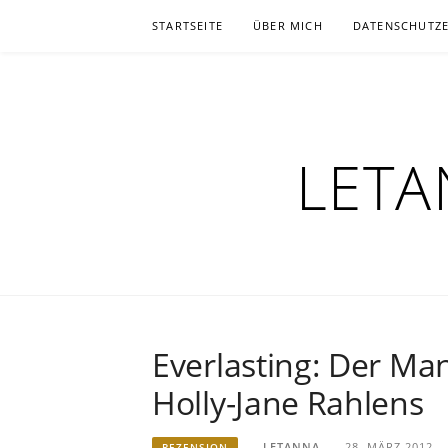
Zum
STARTSEITE
ÜBER MICH
DATENSCHUTZ
Inhalt
springen
LETA
Everlasting: Der Man
Holly-Jane Rahlens
LETANNA
28. MÄRZ 2012
REZENSION