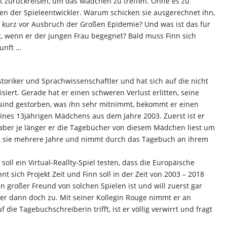
Zeit zurückreisen, um das Mädchen zu treffen. Ohne es zu
en der Spieleentwickler. Warum schicken sie ausgerechnet ihn,
t kurz vor Ausbruch der Großen Epidemie? Und was ist das für
, wenn er der jungen Frau begegnet? Bald muss Finn sich
kunft …
istoriker und Sprachwissenschaftler und hat sich auf die nicht
iert. Gerade hat er einen schweren Verlust erlitten, seine
 sind gestorben, was ihn sehr mitnimmt, bekommt er einen
nes 13jährigen Mädchens aus dem Jahre 2003. Zuerst ist er
, aber je länger er die Tagebücher von diesem Mädchen liest um
itet sie mehrere Jahre und nimmt durch das Tagebuch an ihrem
oll ein Virtual-Reallty-Spiel testen, dass die Europäische
nt sich Projekt Zeit und Finn soll in der Zeit von 2003 – 2018
kein großer Freund von solchen Spielen ist und will zuerst gar
er dann doch zu. Mit seiner Kollegin Rouge nimmt er an
f die Tagebuchschreiberin trifft, ist er völlig verwirrt und fragt