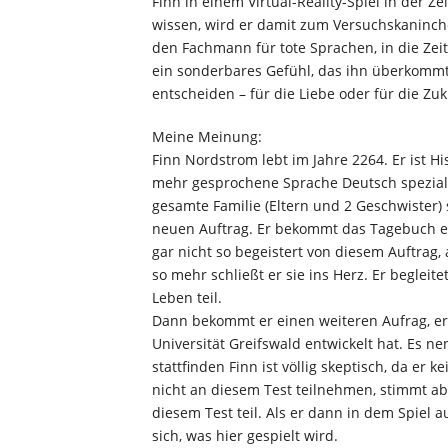
Finn in einem Virtual-Reality-Spiel in der 
wissen, wird er damit zum Versuchskaninch
den Fachmann für tote Sprachen, in die Zei
ein sonderbares Gefühl, das ihn überkommt
entscheiden – für die Liebe oder für die Zu
Meine Meinung:
Finn Nordstrom lebt im Jahre 2264. Er ist H
mehr gesprochene Sprache Deutsch spezialis
gesamte Familie (Eltern und 2 Geschwister)
neuen Auftrag. Er bekommt das Tagebuch ei
gar nicht so begeistert von diesem Auftrag
so mehr schließt er sie ins Herz. Er begle
Leben teil.
Dann bekommt er einen weiteren Aufrag, er s
Universität Greifswald entwickelt hat. Es nen
stattfinden Finn ist völlig skeptisch, da er 
nicht an diesem Test teilnehmen, stimmt ab
diesem Test teil. Als er dann in dem Spiel au
sich, was hier gespielt wird.