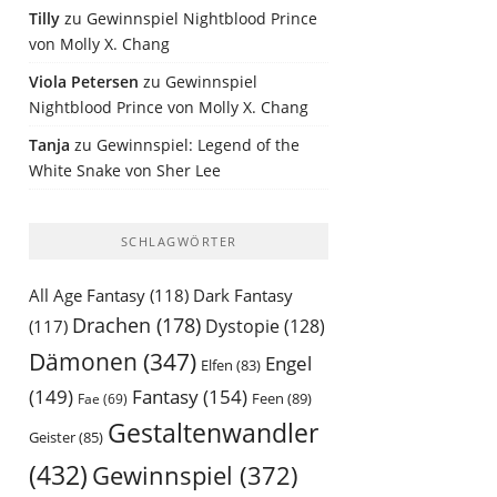
Tilly
zu
Gewinnspiel Nightblood Prince
von Molly X. Chang
Viola Petersen
zu
Gewinnspiel
Nightblood Prince von Molly X. Chang
Tanja
zu
Gewinnspiel: Legend of the
White Snake von Sher Lee
SCHLAGWÖRTER
All Age Fantasy
(118)
Dark Fantasy
Drachen
(178)
Dystopie
(128)
(117)
Dämonen
(347)
Engel
Elfen
(83)
(149)
Fantasy
(154)
Feen
(89)
Fae
(69)
Gestaltenwandler
Geister
(85)
(432)
Gewinnspiel
(372)