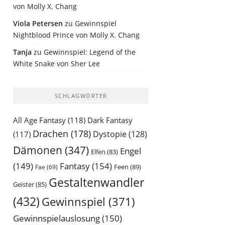
von Molly X. Chang
Viola Petersen
zu
Gewinnspiel
Nightblood Prince von Molly X. Chang
Tanja
zu
Gewinnspiel: Legend of the
White Snake von Sher Lee
SCHLAGWÖRTER
All Age Fantasy
(118)
Dark Fantasy
Drachen
(178)
Dystopie
(128)
(117)
Dämonen
(347)
Engel
Elfen
(83)
(149)
Fantasy
(154)
Feen
(89)
Fae
(69)
Gestaltenwandler
Geister
(85)
(432)
Gewinnspiel
(371)
Gewinnspielauslosung
(150)