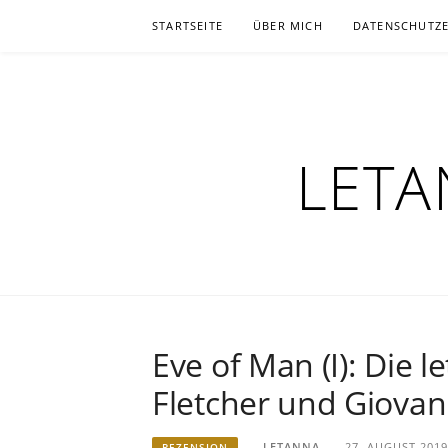
Zum
STARTSEITE
ÜBER MICH
DATENSCHUTZ
Inhalt
springen
LETA
Eve of Man (I): Die 
Fletcher und Giovan
LETANNA
27. AUGUST 2019
REZENSION