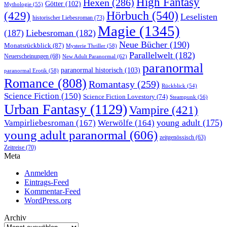
High Fantasy
Hexen
(286)
Götter
(102)
Mythologie
(55)
Hörbuch
(540)
(429)
Leselisten
historischer Liebesroman
(73)
Magie
(1345)
(187)
Liebesroman
(182)
Neue Bücher
(190)
Monatsrückblick
(87)
Mysterie Thriller
(58)
Parallelwelt
(182)
Neuerscheinungen
(68)
New Adult Paranormal
(62)
paranormal
paranormal historisch
(103)
paranormal Erotik
(58)
Romance
(808)
Romantasy
(259)
Rückblick
(54)
Science Fiction
(150)
Science Fiction Lovestory
(74)
Steampunk
(56)
Urban Fantasy
(1129)
Vampire
(421)
young adult
(175)
Vampirliebesroman
(167)
Werwölfe
(164)
young adult paranormal
(606)
zeitgenössisch
(63)
Zeitreise
(70)
Meta
Anmelden
Eintrags-Feed
Kommentar-Feed
WordPress.org
Archiv
Archiv