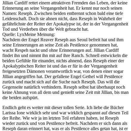
Jillian Cardiff rettet einem attraktiven Fremden das Leben, der keine
Erinnerung an seine Vergangenheit hat. Er kennt nur noch seinen
Namen: Reseph. Zwischen beiden entbrennt schon bald eine tiefe
Leidenschaft. Doch sie ahnen nicht, dass Reseph in Wahrheit der
gefährlichste der Reiter der Apokalypse ist, der in der Vergangenheit
Tod und Verderben über die Welt gebracht hat.
Quelle: LyxMeine Meinung:
Nachdem der Engel Reaver Reseph aus Seoul befreit hat und ihm
seine Erinnerungen an seine Zeit als Pestilence genommen hat,
wacht Respeh nackt und ohne Erinnerungen auf. Jillian Cardiff
findet ihn und nimmt ihn mit auf ihre Ranch. Schnell entwickeln die
beiden Gefühle für einander, nichts ahnend, dass Reseph einer der
Apokalyptischen Reiter ist und das er für in der Vergangenheit
freigesetzten Dämonen verantwortlich war, von denen einer sogar
Jillian angegriffen hat. Der gefallene Engel Gethel will Pestilence
zurück und macht sich auf die Suche nach Reseph. Das will die
Gegenseite natürlich verhindern. Reseph selbst hat überhaupt noch
keine Ahnung von all dem und genießt seine Zeit mit Jillian, bis man
die beiden aufspürt.
Endlich geht es weiter mit dieser tollen Serie. Ich liebe die Bücher
Larissa Ione wirklich sehr und war wirklich gespannt auf diesen Teil
der Reihe. Wie wir ja im letzten Teil erfahren haben, ist Reseph
wieder zurück und von Pestilence befreit. Nachdem er sich dann als
Reseph daran erinnert hat, was er als Pestilence alles getan hat, ist er