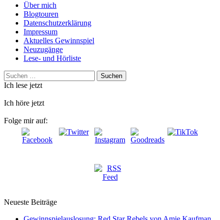
Über mich
Blogtouren
Datenschutzerklärung
Impressum
Aktuelles Gewinnspiel
Neuzugänge
Lese- und Hörliste
Suchen
nach:
Ich lese jetzt
Ich höre jetzt
Folge mir auf:
Neueste Beiträge
Gewinnspielauslosung: Red Star Rebels von Amie Kaufman