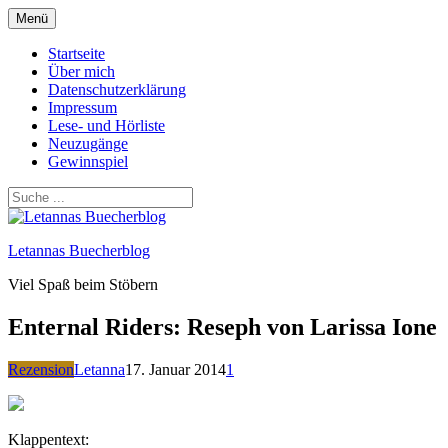
Zum
Menü
Inhalt
springen
Startseite
Über mich
Datenschutzerklärung
Impressum
Lese- und Hörliste
Neuzugänge
Gewinnspiel
Letannas Buecherblog
Viel Spaß beim Stöbern
Enternal Riders: Reseph von Larissa Ione
Rezension
Letanna
17. Januar 2014
1
Klappentext: