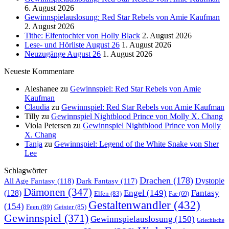
6. August 2026
Gewinnspielauslosung: Red Star Rebels von Amie Kaufman
2. August 2026
Tithe: Elfentochter von Holly Black
2. August 2026
Lese- und Hörliste August 26
1. August 2026
Neuzugänge August 26
1. August 2026
Neueste Kommentare
Aleshanee
zu
Gewinnspiel: Red Star Rebels von Amie
Kaufman
Claudia
zu
Gewinnspiel: Red Star Rebels von Amie Kaufman
Tilly
zu
Gewinnspiel Nightblood Prince von Molly X. Chang
Viola Petersen
zu
Gewinnspiel Nightblood Prince von Molly
X. Chang
Tanja
zu
Gewinnspiel: Legend of the White Snake von Sher
Lee
Schlagwörter
Drachen
(178)
All Age Fantasy
(118)
Dystopie
Dark Fantasy
(117)
Dämonen
(347)
Engel
(149)
Fantasy
(128)
Elfen
(83)
Fae
(69)
Gestaltenwandler
(432)
(154)
Feen
(89)
Geister
(85)
Gewinnspiel
(371)
Gewinnspielauslosung
(150)
Griechische