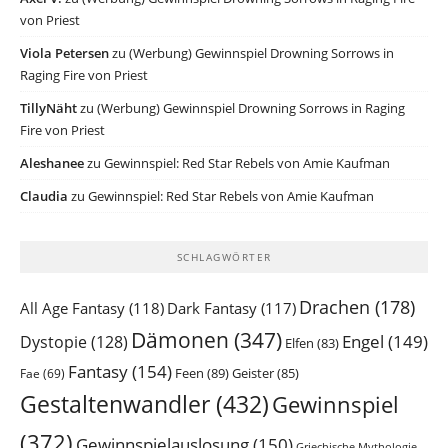
von Priest
Viola Petersen
zu
(Werbung) Gewinnspiel Drowning Sorrows in
Raging Fire von Priest
TillyNäht
zu
(Werbung) Gewinnspiel Drowning Sorrows in Raging
Fire von Priest
Aleshanee
zu
Gewinnspiel: Red Star Rebels von Amie Kaufman
Claudia
zu
Gewinnspiel: Red Star Rebels von Amie Kaufman
SCHLAGWÖRTER
Drachen
(178)
All Age Fantasy
(118)
Dark Fantasy
(117)
Dämonen
(347)
Engel
(149)
Dystopie
(128)
Elfen
(83)
Fantasy
(154)
Feen
(89)
Geister
(85)
Fae
(69)
Gestaltenwandler
(432)
Gewinnspiel
(372)
Gewinnspielauslosung
(150)
Griechische Mythologie