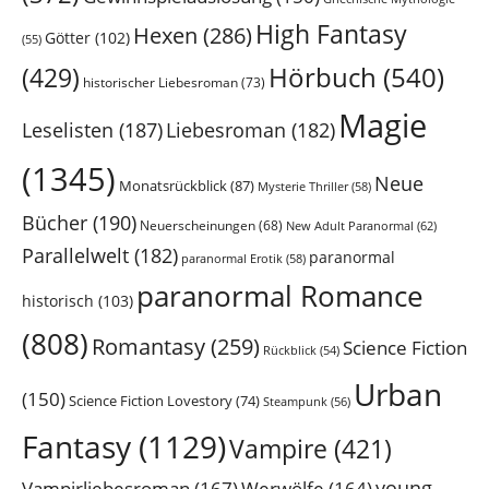
High Fantasy
Hexen
(286)
Götter
(102)
(55)
Hörbuch
(540)
(429)
historischer Liebesroman
(73)
Magie
Leselisten
(187)
Liebesroman
(182)
(1345)
Neue
Monatsrückblick
(87)
Mysterie Thriller
(58)
Bücher
(190)
Neuerscheinungen
(68)
New Adult Paranormal
(62)
Parallelwelt
(182)
paranormal
paranormal Erotik
(58)
paranormal Romance
historisch
(103)
(808)
Romantasy
(259)
Science Fiction
Rückblick
(54)
Urban
(150)
Science Fiction Lovestory
(74)
Steampunk
(56)
Fantasy
(1129)
Vampire
(421)
young
Vampirliebesroman
(167)
Werwölfe
(164)