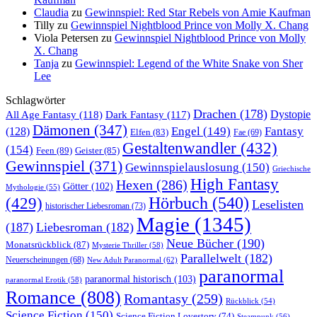
Claudia
zu
Gewinnspiel: Red Star Rebels von Amie Kaufman
Tilly
zu
Gewinnspiel Nightblood Prince von Molly X. Chang
Viola Petersen
zu
Gewinnspiel Nightblood Prince von Molly
X. Chang
Tanja
zu
Gewinnspiel: Legend of the White Snake von Sher
Lee
Schlagwörter
Drachen
(178)
All Age Fantasy
(118)
Dystopie
Dark Fantasy
(117)
Dämonen
(347)
Engel
(149)
Fantasy
(128)
Elfen
(83)
Fae
(69)
Gestaltenwandler
(432)
(154)
Feen
(89)
Geister
(85)
Gewinnspiel
(371)
Gewinnspielauslosung
(150)
Griechische
High Fantasy
Hexen
(286)
Götter
(102)
Mythologie
(55)
Hörbuch
(540)
(429)
Leselisten
historischer Liebesroman
(73)
Magie
(1345)
(187)
Liebesroman
(182)
Neue Bücher
(190)
Monatsrückblick
(87)
Mysterie Thriller
(58)
Parallelwelt
(182)
Neuerscheinungen
(68)
New Adult Paranormal
(62)
paranormal
paranormal historisch
(103)
paranormal Erotik
(58)
Romance
(808)
Romantasy
(259)
Rückblick
(54)
Science Fiction
(150)
Science Fiction Lovestory
(74)
Steampunk
(56)