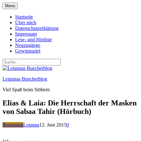
Zum
Menü
Inhalt
springen
Startseite
Über mich
Datenschutzerklärung
Impressum
Lese- und Hörliste
Neuzugänge
Gewinnspiel
Letannas Buecherblog
Viel Spaß beim Stöbern
Elias & Laia: Die Herrschaft der Masken
von Sabaa Tahir (Hörbuch)
Rezension
Letanna
12. Juni 2015
0