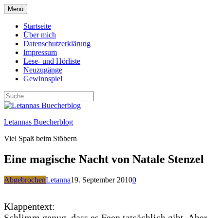
Zum
Menü
Inhalt
springen
Startseite
Über mich
Datenschutzerklärung
Impressum
Lese- und Hörliste
Neuzugänge
Gewinnspiel
Letannas Buecherblog
Viel Spaß beim Stöbern
Eine magische Nacht von Natale Stenzel
Abgebrochen
Letanna
19. September 2010
0
Klappentext:
Schlimm genug, dass es Feen tatsächlich gibt. Aber