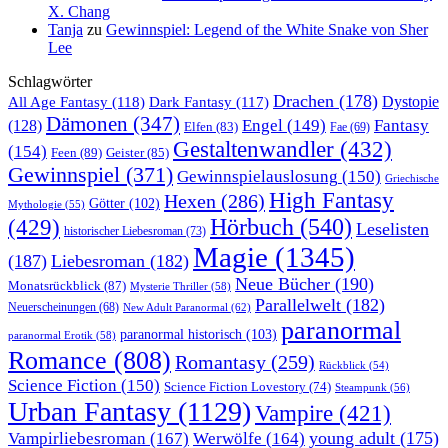
X. Chang
Tanja
zu
Gewinnspiel: Legend of the White Snake von Sher
Lee
Schlagwörter
Drachen
(178)
All Age Fantasy
(118)
Dystopie
Dark Fantasy
(117)
Dämonen
(347)
Engel
(149)
Fantasy
(128)
Elfen
(83)
Fae
(69)
Gestaltenwandler
(432)
(154)
Feen
(89)
Geister
(85)
Gewinnspiel
(371)
Gewinnspielauslosung
(150)
Griechische
High Fantasy
Hexen
(286)
Götter
(102)
Mythologie
(55)
Hörbuch
(540)
(429)
Leselisten
historischer Liebesroman
(73)
Magie
(1345)
(187)
Liebesroman
(182)
Neue Bücher
(190)
Monatsrückblick
(87)
Mysterie Thriller
(58)
Parallelwelt
(182)
Neuerscheinungen
(68)
New Adult Paranormal
(62)
paranormal
paranormal historisch
(103)
paranormal Erotik
(58)
Romance
(808)
Romantasy
(259)
Rückblick
(54)
Science Fiction
(150)
Science Fiction Lovestory
(74)
Steampunk
(56)
Urban Fantasy
(1129)
Vampire
(421)
young adult
(175)
Vampirliebesroman
(167)
Werwölfe
(164)