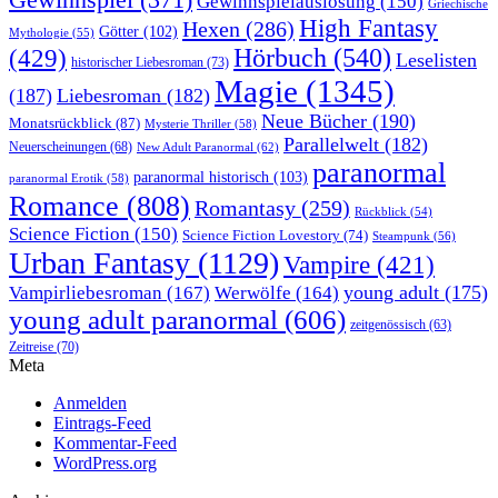
Gewinnspiel
(371)
Gewinnspielauslosung
(150)
Griechische
High Fantasy
Hexen
(286)
Götter
(102)
Mythologie
(55)
Hörbuch
(540)
(429)
Leselisten
historischer Liebesroman
(73)
Magie
(1345)
(187)
Liebesroman
(182)
Neue Bücher
(190)
Monatsrückblick
(87)
Mysterie Thriller
(58)
Parallelwelt
(182)
Neuerscheinungen
(68)
New Adult Paranormal
(62)
paranormal
paranormal historisch
(103)
paranormal Erotik
(58)
Romance
(808)
Romantasy
(259)
Rückblick
(54)
Science Fiction
(150)
Science Fiction Lovestory
(74)
Steampunk
(56)
Urban Fantasy
(1129)
Vampire
(421)
young adult
(175)
Vampirliebesroman
(167)
Werwölfe
(164)
young adult paranormal
(606)
zeitgenössisch
(63)
Zeitreise
(70)
Meta
Anmelden
Eintrags-Feed
Kommentar-Feed
WordPress.org