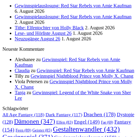
Gewinnspielauslosung: Red Star Rebels von Amie Kaufman
6. August 2026
Gewinnspielauslosung: Red Star Rebels von Amie Kaufman
2. August 2026
Tithe: Elfentochter von Holly Black
2. August 2026
Lese- und Hörliste August 26
1. August 2026
Neuzugänge August 26
1. August 2026
Neueste Kommentare
Aleshanee
zu
Gewinnspiel: Red Star Rebels von Amie
Kaufman
Claudia
zu
Gewinnspiel: Red Star Rebels von Amie Kaufman
Tilly
zu
Gewinnspiel Nightblood Prince von Molly X. Chang
Viola Petersen
zu
Gewinnspiel Nightblood Prince von Molly
X. Chang
Tanja
zu
Gewinnspiel: Legend of the White Snake von Sher
Lee
Schlagwörter
Drachen
(178)
All Age Fantasy
(118)
Dystopie
Dark Fantasy
(117)
Dämonen
(347)
Engel
(149)
Fantasy
(128)
Elfen
(83)
Fae
(69)
Gestaltenwandler
(432)
(154)
Feen
(89)
Geister
(85)