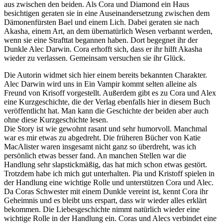
aus zwischen den beiden. Als Cora und Diamond ein Haus
besichtigen geraten sie in eine Auseinandersetzung zwischen dem
Dämonenfürsten Bael und einem Lich. Dabei geraten sie nach
Akasha, einem Art, an dem übernatürlich Wesen verbannt werden,
wenn sie eine Strafttat begannen haben. Dort begegnet ihr der
Dunkle Alec Darwin. Cora erhofft sich, dass er ihr hilft Akasha
wieder zu verlassen. Gemeinsam versuchen sie ihr Glück.
Die Autorin widmet sich hier einem bereits bekannten Charakter.
Alec Darwin wird uns in Ein Vampir kommt selten alleine als
Freund von Krisoff vorgestellt. Außerdem gibt es zu Cora und Alex
eine Kurzgeschichte, die der Verlag ebenfalls hier in diesem Buch
veröffentlicht hat. Man kann die Geschichte der beiden aber auch
ohne diese Kurzgeschichte lesen.
Die Story ist wie gewohnt rasant und sehr humorvoll. Manchmal
war es mir etwas zu abgedreht. Die früheren Bücher von Katie
MacAlister waren insgesamt nicht ganz so überdreht, was ich
persönlich etwas besser fand. An manchen Stellen war die
Handlung sehr slapstickmäßig, das hat mich schon etwas gestört.
Trotzdem habe ich mich gut unterhalten. Pia und Kristoff spielen in
der Handlung eine wichtige Rolle und unterstützen Cora und Alec.
Da Coras Schwester mit einem Dunkle vereint ist, kennt Cora ihr
Geheimnis und es bleibt uns erspart, dass wir wieder alles erklärt
bekommen. Die Liebesgeschichte nimmt natürlich wieder eine
wichtige Rolle in der Handlung ein. Coras und Alecs verbindet eine