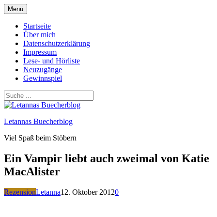
Zum
Menü
Inhalt
springen
Startseite
Über mich
Datenschutzerklärung
Impressum
Lese- und Hörliste
Neuzugänge
Gewinnspiel
Letannas Buecherblog
Viel Spaß beim Stöbern
Ein Vampir liebt auch zweimal von Katie
MacAlister
Rezension
Letanna
12. Oktober 2012
0