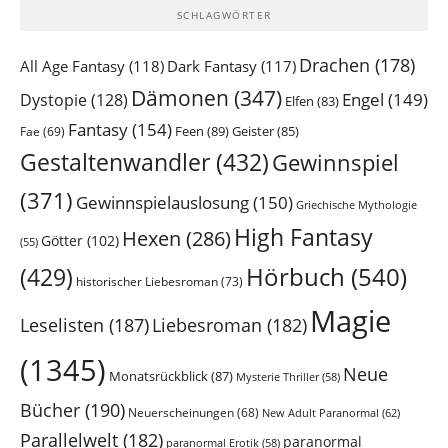
SCHLAGWÖRTER
Drachen
(178)
All Age Fantasy
(118)
Dark Fantasy
(117)
Dämonen
(347)
Engel
(149)
Dystopie
(128)
Elfen
(83)
Fantasy
(154)
Feen
(89)
Geister
(85)
Fae
(69)
Gestaltenwandler
(432)
Gewinnspiel
(371)
Gewinnspielauslosung
(150)
Griechische Mythologie
High Fantasy
Hexen
(286)
Götter
(102)
(55)
Hörbuch
(540)
(429)
historischer Liebesroman
(73)
Magie
Leselisten
(187)
Liebesroman
(182)
(1345)
Neue
Monatsrückblick
(87)
Mysterie Thriller
(58)
Bücher
(190)
Neuerscheinungen
(68)
New Adult Paranormal
(62)
Parallelwelt
(182)
paranormal
paranormal Erotik
(58)