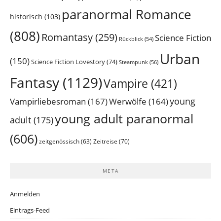
paranormal Romance
historisch
(103)
(808)
Romantasy
(259)
Science Fiction
Rückblick
(54)
Urban
(150)
Science Fiction Lovestory
(74)
Steampunk
(56)
Fantasy
(1129)
Vampire
(421)
young
Vampirliebesroman
(167)
Werwölfe
(164)
young adult paranormal
adult
(175)
(606)
Zeitreise
(70)
zeitgenössisch
(63)
META
Anmelden
Eintrags-Feed