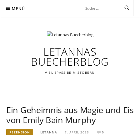
Zum
MENÜ
Inhalt
springen
LETANNAS
BUECHERBLOG
VIEL SPASS BEIM STÖBERN
Ein Geheimnis aus Magie und Eis
von Emily Bain Murphy
REZENSION
LETANNA
7. APRIL 2023
0