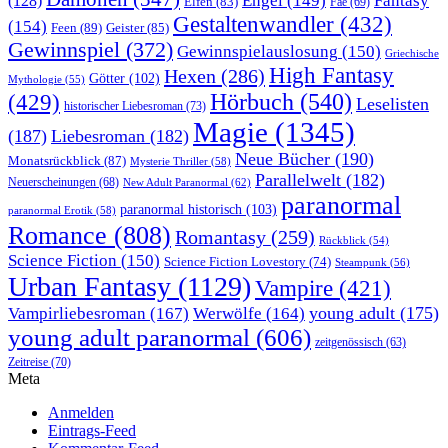
Engel
(149)
Fantasy
(128)
Elfen
(83)
Fae
(69)
Gestaltenwandler
(432)
(154)
Feen
(89)
Geister
(85)
Gewinnspiel
(372)
Gewinnspielauslosung
(150)
Griechische
High Fantasy
Hexen
(286)
Götter
(102)
Mythologie
(55)
Hörbuch
(540)
(429)
Leselisten
historischer Liebesroman
(73)
Magie
(1345)
(187)
Liebesroman
(182)
Neue Bücher
(190)
Monatsrückblick
(87)
Mysterie Thriller
(58)
Parallelwelt
(182)
Neuerscheinungen
(68)
New Adult Paranormal
(62)
paranormal
paranormal historisch
(103)
paranormal Erotik
(58)
Romance
(808)
Romantasy
(259)
Rückblick
(54)
Science Fiction
(150)
Science Fiction Lovestory
(74)
Steampunk
(56)
Urban Fantasy
(1129)
Vampire
(421)
young adult
(175)
Vampirliebesroman
(167)
Werwölfe
(164)
young adult paranormal
(606)
zeitgenössisch
(63)
Zeitreise
(70)
Meta
Anmelden
Eintrags-Feed