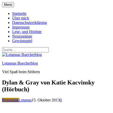
Zum
Menü
Inhalt
springen
Startseite
Über mich
Datenschutzerklärung
Impressum
Lese- und Hörliste
Neuzugänge
Gewinnspiel
Letannas Buecherblog
Viel Spaß beim Stöbern
Dylan & Gray von Katie Kacvinsky
(Hörbuch)
Rezension
Letanna
15. Oktober 2013
0