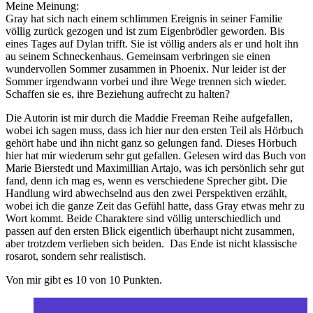
Meine Meinung:
Gray hat sich nach einem schlimmen Ereignis in seiner Familie
völlig zurück gezogen und ist zum Eigenbrödler geworden. Bis
eines Tages auf Dylan trifft. Sie ist völlig anders als er und holt ihn
au seinem Schneckenhaus. Gemeinsam verbringen sie einen
wundervollen Sommer zusammen in Phoenix. Nur leider ist der
Sommer irgendwann vorbei und ihre Wege trennen sich wieder.
Schaffen sie es, ihre Beziehung aufrecht zu halten?
Die Autorin ist mir durch die Maddie Freeman Reihe aufgefallen,
wobei ich sagen muss, dass ich hier nur den ersten Teil als Hörbuch
gehört habe und ihn nicht ganz so gelungen fand. Dieses Hörbuch
hier hat mir wiederum sehr gut gefallen. Gelesen wird das Buch von
Marie Bierstedt und Maximillian Artajo, was ich persönlich sehr gut
fand, denn ich mag es, wenn es verschiedene Sprecher gibt. Die
Handlung wird abwechselnd aus den zwei Perspektiven erzählt,
wobei ich die ganze Zeit das Gefühl hatte, dass Gray etwas mehr zu
Wort kommt. Beide Charaktere sind völlig unterschiedlich und
passen auf den ersten Blick eigentlich überhaupt nicht zusammen,
aber trotzdem verlieben sich beiden. Das Ende ist nicht klassische
rosarot, sondern sehr realistisch.
Von mir gibt es 10 von 10 Punkten.