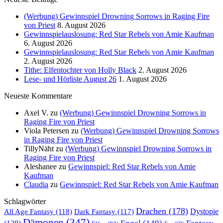
(Werbung) Gewinnspiel Drowning Sorrows in Raging Fire
von Priest
8. August 2026
Gewinnspielauslosung: Red Star Rebels von Amie Kaufman
6. August 2026
Gewinnspielauslosung: Red Star Rebels von Amie Kaufman
2. August 2026
Tithe: Elfentochter von Holly Black
2. August 2026
Lese- und Hörliste August 26
1. August 2026
Neueste Kommentare
Axel V.
zu
(Werbung) Gewinnspiel Drowning Sorrows in
Raging Fire von Priest
Viola Petersen
zu
(Werbung) Gewinnspiel Drowning Sorrows
in Raging Fire von Priest
TillyNäht
zu
(Werbung) Gewinnspiel Drowning Sorrows in
Raging Fire von Priest
Aleshanee
zu
Gewinnspiel: Red Star Rebels von Amie
Kaufman
Claudia
zu
Gewinnspiel: Red Star Rebels von Amie Kaufman
Schlagwörter
Drachen
(178)
All Age Fantasy
(118)
Dystopie
Dark Fantasy
(117)
Dämonen
(347)